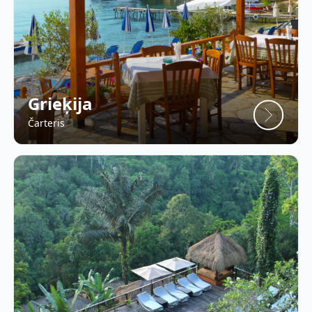
Grieķija
Čarteris