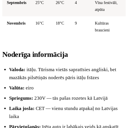
Septembris
25°C
26°C
4
Vīna festivāli,
atpūta
Novembris
16°C
18°C
9
Kultūras
braucieni
Noderīga informācija
Valoda:
itāļu. Tūrisma vietās sapratīsies angliski, bet
mazākās pilsētiņās noderēs pāris itāļu frāzes
Valūta:
eiro
Spriegums:
230V — tās pašas rozetes kā Latvijā
Laika josla:
CET — vienu stundu atpakaļ no Latvijas
laika
Pārvietošanās:
īrēta auto ir labākais veids kā apskatīt