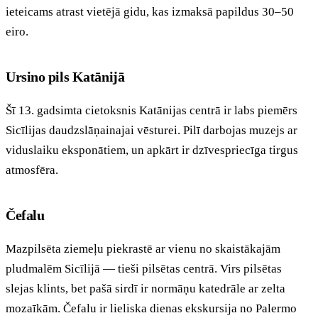
ieteicams atrast vietējā gidu, kas izmaksā papildus 30–50
eiro.
Ursino pils Katānijā
Šī 13. gadsimta cietoksnis Katānijas centrā ir labs piemērs
Sicīlijas daudzslāņainajai vēsturei. Pilī darbojas muzejs ar
viduslaiku eksponātiem, un apkārt ir dzīvespriecīga tirgus
atmosfēra.
Čefalu
Mazpilsēta ziemeļu piekrastē ar vienu no skaistākajām
pludmalēm Sicīlijā — tieši pilsētas centrā. Virs pilsētas
slejas klints, bet pašā sirdī ir normāņu katedrāle ar zelta
mozaīkām. Čefalu ir lieliska dienas ekskursija no Palermo