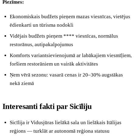
Piezīmes:
Ekonomiskais budžets pieņem mazas viesnīcas, vietējus
ēdienkarti un tūrisma nodokli
Vidējais budžets pieņem **** viesnīcas, normālus
restorānus, autipakalpojumus
Komforts variantsievienojumā ar labākajiem viesmīļiem,
foršiem restorāniem un vairāk aktivitātes
Ņem vērā sezonu: vasarā cenas ir 20–30% augstākas
nekā ziemā
Interesanti fakti par Sicīliju
Sicīlija ir Vidusjūras lielākā sala un lielākais Itālijas
reģions — turklāt ar autonomā reģiona statusu