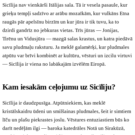
Sicīlija nav vienkārši Itālijas sala. Tā ir vesela pasaule, kur
grieķu tempļi sadzīvo ar arābu mozaīkām, kur vulkāns Etna
raugās pār apelsīnu birzīm un kur jūra ir tik tuvu, ka to
dzirdi gandrīz no jebkuras vietas. Trīs jūras — Jonijas,
Tirēnu un Vidusjūra — mazgā salas krastus, un katra piedāvā
savu pludmaļu raksturu. Ja meklē galamērķi, kur pludmales
atpūtu var brīvi kombinēt ar kultūru, vēsturi un izcilu virtuvi
— Sicīlija ir viena no labākajām izvēlēm Eiropā.
Kam iesakām ceļojumu uz Sicīliju?
Sicīlija ir daudzpusīga. Atpūtniekiem, kas meklē
kristālskaidru ūdeni un smilšainas pludmales, šeit ir simtiem
līču un plašu piekrastes joslu. Vēstures entuziastiem būs ko
darīt nedēļām ilgi — baroka katedrāles Notā un Sirakūzā,