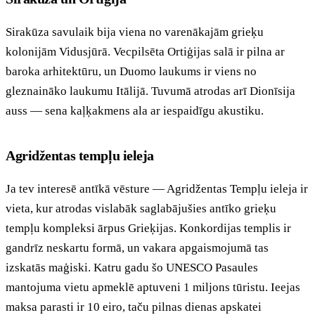
Sirakūza savulaik bija viena no varenākajām grieķu
kolonijām Vidusjūrā. Vecpilsēta Ortiģijas salā ir pilna ar
baroka arhitektūru, un Duomo laukums ir viens no
gleznaināko laukumu Itālijā. Tuvumā atrodas arī Dionīsija
auss — sena kaļķakmens ala ar iespaidīgu akustiku.
Agridžentas tempļu ieleja
Ja tev interesē antīkā vēsture — Agridžentas Tempļu ieleja ir
vieta, kur atrodas vislabāk saglabājušies antīko grieķu
tempļu kompleksi ārpus Grieķijas. Konkordijas templis ir
gandrīz neskartu formā, un vakara apgaismojumā tas
izskatās maģiski. Katru gadu šo UNESCO Pasaules
mantojuma vietu apmeklē aptuveni 1 miljons tūristu. Ieejas
maksa parasti ir 10 eiro, taču pilnas dienas apskatei