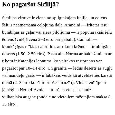
Ko pagaršot Sicīlijā?
Sicīlijas virtuve ir viena no spilgtākajām Itālijā, un ēdiens
šeit ir neatņemama ceļojuma daļa. Arančīni — fritētas rīsu
bumbiņas ar gaļas vai siera pildījumu — ir populārākais ielu
ēdiens (vidējā cena 2–3 eiro par gabalu). Cannoli —
kraukšķīgas mīklas caurulītes ar rikotu krēmu — ir obligāts
deserts (1.50–2.50 eiro). Pasta alla Norma ar baklažāniem un
rikotu ir Katānijas lepnums, ko vairākos restorānos var
pagaršot par 10–14 eiro. Un granita — ledus deserts ar augļu
vai mandeļu garšu — ir labākais veids kā atveldzēties karstā
dienā (2–3 eiro kopā ar briošes maizīti). Vīna cienītājiem
jāmēģina Nero d’Avola — tumšais vīns, kas audzis
vulkāniskā augsnē (pudele no vietējiem ražotājiem maksā 8–
15 eiro).