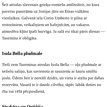
Šeit atrodas slavenais grieķu-romiešu amfiteātris, no kura
paveras panorāma uz Jonijas jūru un Etnas vulkānu
vienlaikus. Galvenā iela Corso Umberto ir pilna ar
restorāniem, veikaliņiem un kafejnīcām, un vakaros
atmosfēra kļūst īpaši burvīga. Ja salā esi tikai pāris dienas —
Taormina ir obligāta.
Isola Bella pludmale
Tieši zem Taorminas atrodas Isola Bella — oļu pludmale ar
nelielu saliņu, kas savienota ar sauszemi ar šauru smilšu
joslu. Ūdens šeit ir nereāli dzidrs, un vieta ir atzīta par dabas
rezervātu. Vasarā te ir daudz cilvēku, tāpēc labāk doties no
rīta vai vēlā pēcpusdienā.
Sirakūza un Ortiģija