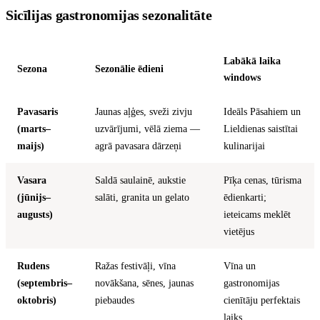
Sicīlijas gastronomijas sezonalitāte
Labākā laika
Sezona
Sezonālie ēdieni
windows
Pavasaris
Jaunas aļģes, sveži zivju
Ideāls Pāsahiem un
(marts–
uzvārījumi, vēlā ziema —
Lieldienas saistītai
maijs)
agrā pavasara dārzeņi
kulinarijai
Vasara
Saldā saulainē, aukstie
Pīķa cenas, tūrisma
(jūnijs–
salāti, granita un gelato
ēdienkarti;
augusts)
ieteicams meklēt
vietējus
Rudens
Ražas festivāļi, vīna
Vīna un
(septembris–
novākšana, sēnes, jaunas
gastronomijas
oktobris)
piebaudes
cienītāju perfektais
laiks