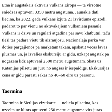
Etna ir augstākais aktīvais vulkāns Eiropā — tā virsotne
sniedzas aptuveni 3350 metru augstumā. Jaunākie dati
liecina, ka 2022. gadā vulkāns izjuta 21 izvirduma epizodi,
padarot to par vienu no aktīvākajiem vulkāniem pasaulē.
Vulkāns ir dzīvs un regulāri atgādina par savu klātbūtni, taču
tieši tas padara vietu tik aizraujošu. Nacionālajā parkā var
doties pārgājienos pa marķētām takām, apskatīt vecās lavas
plūsmas un, ja izvēlies ekskursiju ar gidu, uzkāpt augstāk pa
nogāzēm līdz aptuveni 2500 metru augstumam. Skats uz
Katānijas pilsētu un jūru no augšas ir iespaidīgs. Ekskursijas
cena ar gidu parasti sākas no 40–60 eiro uz personu.
Taormina
Taormina ir Sicīlijas vizītkarte — neliela pilsētiņa, kas
uzcelta uz klints aptuveni 250 metru augstumā virs jūras.