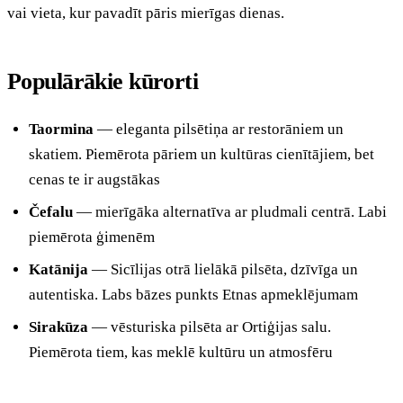
vai vieta, kur pavadīt pāris mierīgas dienas.
Populārākie kūrorti
Taormina
— eleganta pilsētiņa ar restorāniem un
skatiem. Piemērota pāriem un kultūras cienītājiem, bet
cenas te ir augstākas
Čefalu
— mierīgāka alternatīva ar pludmali centrā. Labi
piemērota ģimenēm
Katānija
— Sicīlijas otrā lielākā pilsēta, dzīvīga un
autentiska. Labs bāzes punkts Etnas apmeklējumam
Sirakūza
— vēsturiska pilsēta ar Ortiģijas salu.
Piemērota tiem, kas meklē kultūru un atmosfēru