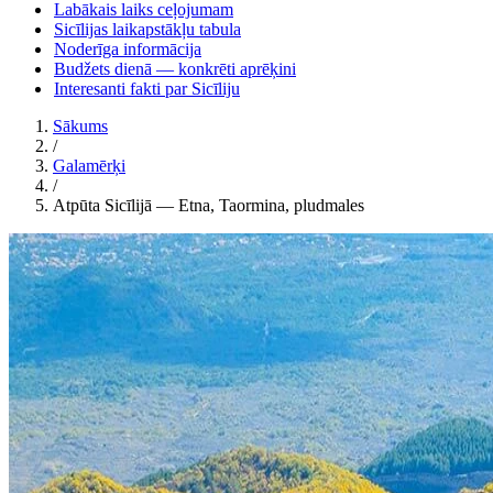
Labākais laiks ceļojumam
Sicīlijas laikapstākļu tabula
Noderīga informācija
Budžets dienā — konkrēti aprēķini
Interesanti fakti par Sicīliju
Sākums
/
Galamērķi
/
Atpūta Sicīlijā — Etna, Taormina, pludmales