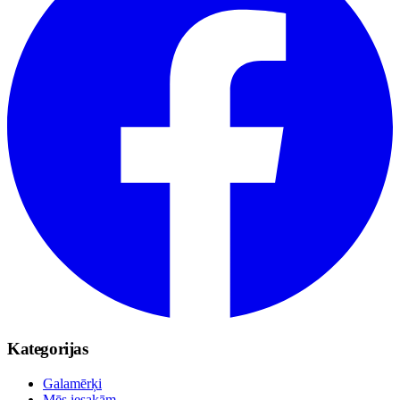
Kategorijas
Galamērķi
Mēs iesakām