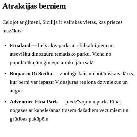
Atrakcijas bērniem
Ceļojot ar ģimeni, Sicīlijā ir vairākas vietas, kas priecēs
mazākos:
Etnaland
— liels akvaparks ar slidkalniņiem un
atsevišķu dinozauru tematisko parku. Viena no
populārākajām ģimeņu atrakcijām salā
Bioparco Di Sicilia
— zooloģiskais un botāniskais dārzs,
kur bērni var iepazīt Vidusjūras reģiona dzīvniekus un
augus
Adventure Etna Park
— piedzīvojumu parks Etnas
nogāzēs ar kāpelēšanas trasēm dažādiem vecumiem un
grūtības pakāpēm