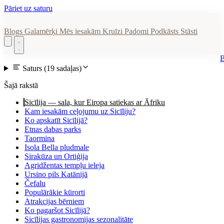
Pāriet uz saturu
Blogs
Galamērķi
Mēs iesakām
Kruīzi
Padomi
Podkāsts
Stāsti
Saturs
(19 sadaļas)
Šajā rakstā
Sicīlija — sala, kur Eiropa satiekas ar Āfriku
Kam iesakām ceļojumu uz Sicīliju?
Ko apskatīt Sicīlijā?
Etnas dabas parks
Taormina
Isola Bella pludmale
Sirakūza un Ortiģija
Agridžentas tempļu ieleja
Ursino pils Katānijā
Čefalu
Populārākie kūrorti
Atrakcijas bērniem
Ko pagaršot Sicīlijā?
Sicīlijas gastronomijas sezonalitāte