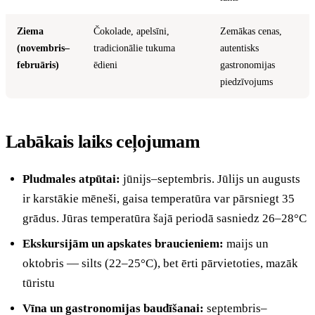
Ziema
Čokolade, apelsīni,
Zemākas cenas,
(novembris–
tradicionālie tukuma
autentisks
februāris)
ēdieni
gastronomijas
piedzīvojums
Labākais laiks ceļojumam
Pludmales atpūtai:
jūnijs–septembris. Jūlijs un augusts
ir karstākie mēneši, gaisa temperatūra var pārsniegt 35
grādus. Jūras temperatūra šajā periodā sasniedz 26–28°C
Ekskursijām un apskates braucieniem:
maijs un
oktobris — silts (22–25°C), bet ērti pārvietoties, mazāk
tūristu
Vīna un gastronomijas baudīšanai:
septembris–