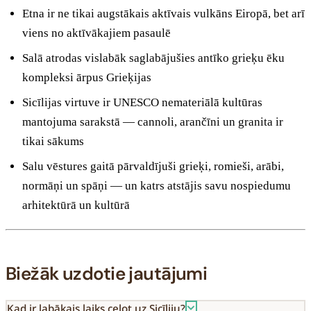
Etna ir ne tikai augstākais aktīvais vulkāns Eiropā, bet arī
viens no aktīvākajiem pasaulē
Salā atrodas vislabāk saglabājušies antīko grieķu ēku
kompleksi ārpus Grieķijas
Sicīlijas virtuve ir UNESCO nemateriālā kultūras
mantojuma sarakstā — cannoli, arančīni un granita ir
tikai sākums
Salu vēstures gaitā pārvaldījuši grieķi, romieši, arābi,
normāņi un spāņi — un katrs atstājis savu nospiedumu
arhitektūrā un kultūrā
Biežāk uzdotie jautājumi
Kad ir labākais laiks ceļot uz Sicīliju?