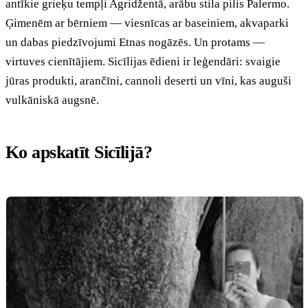
antīkie grieķu tempļi Agridžentā, arābu stila pilis Palermo.
Ģimenēm ar bērniem — viesnīcas ar baseiniem, akvaparki
un dabas piedzīvojumi Etnas nogāzēs. Un protams —
virtuves cienītājiem. Sicīlijas ēdieni ir leģendāri: svaigie
jūras produkti, arančīni, cannoli deserti un vīni, kas auguši
vulkāniskā augsnē.
Ko apskatīt Sicīlijā?