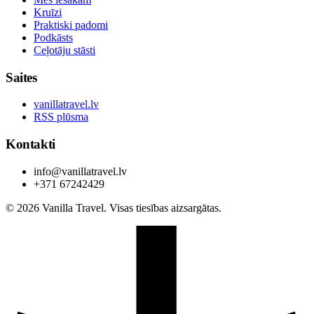
Kruīzi
Praktiski padomi
Podkāsts
Ceļotāju stāsti
Saites
vanillatravel.lv
RSS plūsma
Kontakti
info@vanillatravel.lv
+371 67242429
© 2026 Vanilla Travel. Visas tiesības aizsargātas.