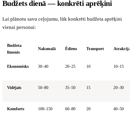
Budžets dienā — konkrēti aprēķini
Lai plānotu savu ceļojumu, lūk konkrēti budžeta aprēķini
vienai personai:
Budžeta
Naksmalā
Ēdiens
Transport
Atrakcijas
līmenis
Ekonomisks
30–40
20–25
10
10–15
Vidējais
50–80
35–50
15
20–30
Komforts
100–150
60–80
20
40–50