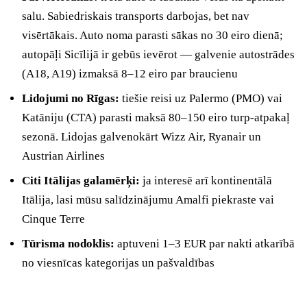
salu. Sabiedriskais transports darbojas, bet nav
visērtākais. Auto noma parasti sākas no 30 eiro dienā;
autopāļi Sicīlijā ir gebūs ievērot — galvenie autostrādes
(A18, A19) izmaksā 8–12 eiro par braucienu
Lidojumi no Rīgas:
tiešie reisi uz Palermo (PMO) vai
Katāniju (CTA) parasti maksā 80–150 eiro turp-atpakaļ
sezonā. Lidojas galvenokārt Wizz Air, Ryanair un
Austrian Airlines
Citi Itālijas galamērķi:
ja interesē arī kontinentālā
Itālija, lasi mūsu salīdzinājumu Amalfi piekraste vai
Cinque Terre
Tūrisma nodoklis:
aptuveni 1–3 EUR par nakti atkarībā
no viesnīcas kategorijas un pašvaldības