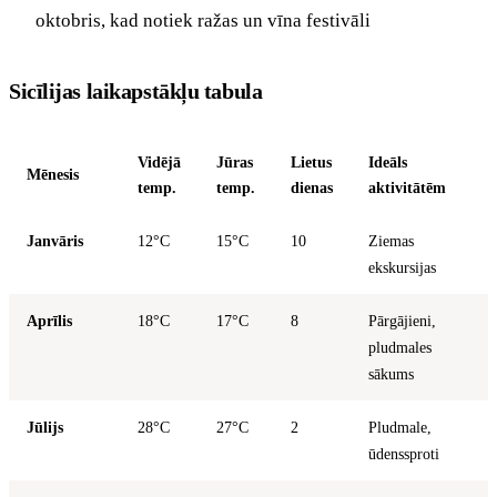
oktobris, kad notiek ražas un vīna festivāli
Sicīlijas laikapstākļu tabula
Vidējā
Jūras
Lietus
Ideāls
Mēnesis
temp.
temp.
dienas
aktivitātēm
Janvāris
12°C
15°C
10
Ziemas
ekskursijas
Aprīlis
18°C
17°C
8
Pārgājieni,
pludmales
sākums
Jūlijs
28°C
27°C
2
Pludmale,
ūdenssproti