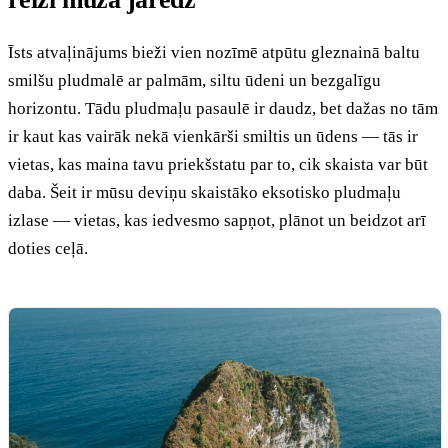
Īsts atvaļinājums bieži vien nozīmē atpūtu gleznainā baltu
smilšu pludmalē ar palmām, siltu ūdeni un bezgalīgu
horizontu. Tādu pludmaļu pasaulē ir daudz, bet dažas no tām
ir kaut kas vairāk nekā vienkārši smiltis un ūdens — tās ir
vietas, kas maina tavu priekšstatu par to, cik skaista var būt
daba. Šeit ir mūsu deviņu skaistāko eksotisko pludmaļu
izlase — vietas, kas iedvesmo sapņot, plānot un beidzot arī
doties ceļā.