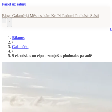
Pāriet uz saturu
Blogs
Galamērķi
Mēs iesakām
Kruīzi
Padomi
Podkāsts
Stāsti
Sākums
/
Galamērķi
/
9 eksotiskas un elpu aizraujošas pludmales pasaulē