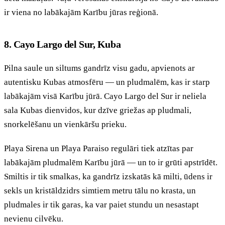
ir viena no labākajām Karību jūras reģionā.
8. Cayo Largo del Sur, Kuba
Pilna saule un siltums gandrīz visu gadu, apvienots ar
autentisku Kubas atmosfēru — un pludmalēm, kas ir starp
labākajām visā Karību jūrā. Cayo Largo del Sur ir neliela
sala Kubas dienvidos, kur dzīve griežas ap pludmali,
snorkelēšanu un vienkāršu prieku.
Playa Sirena un Playa Paraiso regulāri tiek atzītas par
labākajām pludmalēm Karību jūrā — un to ir grūti apstrīdēt.
Smiltis ir tik smalkas, ka gandrīz izskatās kā milti, ūdens ir
sekls un kristāldzidrs simtiem metru tālu no krasta, un
pludmales ir tik garas, ka var paiet stundu un nesastapt
nevienu cilvēku.