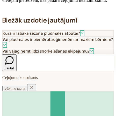
vietējām pieredzēm, kas padara ceļojumu neaizmirstamu.
Biežāk uzdotie jautājumi
Kura ir labākā sezona pludmales atpūtai?
Vai pludmales ir piemērotas ģimenēm ar maziem bērniem?
Vai vajag ņemt līdzi snorkelēšanas ekipējumu?
Jautāt
Ceļojumu konsultants
Sākt no jauna