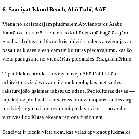
6. Saadiyat Island Beach, Abū Dabī, AAE
Viena no skaistākajām pludmalēm Apvienotajos Arābu
Emirātos, un reizē — viena no kultūras ziņā bagātākajām.
Smalkās baltās smiltis un kristāldzidrs ūdens apvienojas ar
pasaules klases viesnīcām un kultūras piedāvājumu, kas šo
vietu paaugstina no vienkāršas pludmales līdz galamērķim.
Tepat blakus atrodas Luvras muzeja Abū Dabī filiāle —
arhitektūras šedevrs ar milzīgu kupolu, kas met saules
raksturojošo gaismas rakstu uz ūdens. Pēc kultūras devas —
atpakaļ uz pludmali, kur serviss ir nevainojams, saulessargi
un dvieļi ir gatavi, un restorāni piedāvā visu — no arābu
virtuves līdz Klusā okeāna reģiona fusioniem.
Saadiyat ir ideāla vieta tiem, kas vēlas apvienot pludmales