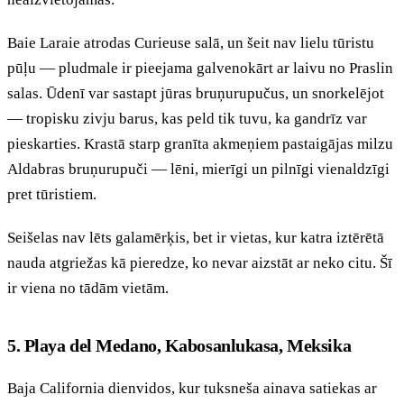
Baie Laraie atrodas Curieuse salā, un šeit nav lielu tūristu
pūļu — pludmale ir pieejama galvenokārt ar laivu no Praslin
salas. Ūdenī var sastapt jūras bruņurupučus, un snorkelējot
— tropisku zivju barus, kas peld tik tuvu, ka gandrīz var
pieskarties. Krastā starp granīta akmeņiem pastaigājas milzu
Aldabras bruņurupuči — lēni, mierīgi un pilnīgi vienaldzīgi
pret tūristiem.
Seišelas nav lēts galamērķis, bet ir vietas, kur katra iztērētā
nauda atgriežas kā pieredze, ko nevar aizstāt ar neko citu. Šī
ir viena no tādām vietām.
5. Playa del Medano, Kabosanlukasa, Meksika
Baja California dienvidos, kur tuksneša ainava satiekas ar