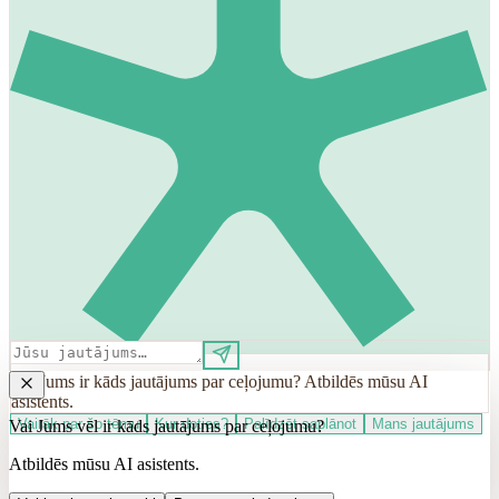
Vai Jums ir kāds jautājums par ceļojumu? Atbildēs mūsu AI
asistents.
Vairāk par šo tēmu
Kur doties?
Palīdzēt saplānot
Mans jautājums
Vai Jums vēl ir kāds jautājums par ceļojumu?
Atbildēs mūsu AI asistents.