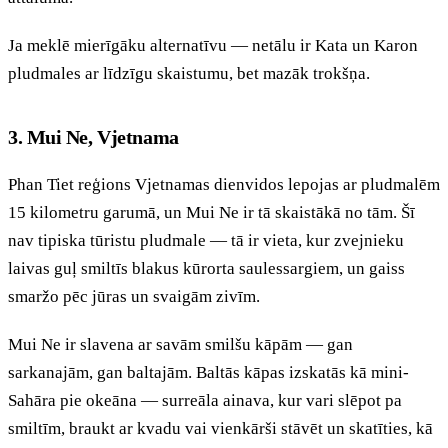
Ja meklē mierīgāku alternatīvu — netālu ir Kata un Karon
pludmales ar līdzīgu skaistumu, bet mazāk trokšņa.
3. Mui Ne, Vjetnama
Phan Tiet reģions Vjetnamas dienvidos lepojas ar pludmalēm
15 kilometru garumā, un Mui Ne ir tā skaistākā no tām. Šī
nav tipiska tūristu pludmale — tā ir vieta, kur zvejnieku
laivas guļ smiltīs blakus kūrorta saulessargiem, un gaiss
smaržo pēc jūras un svaigām zivīm.
Mui Ne ir slavena ar savām smilšu kāpām — gan
sarkanajām, gan baltajām. Baltās kāpas izskatās kā mini-
Sahāra pie okeāna — surreāla ainava, kur vari slēpot pa
smiltīm, braukt ar kvadu vai vienkārši stāvēt un skatīties, kā