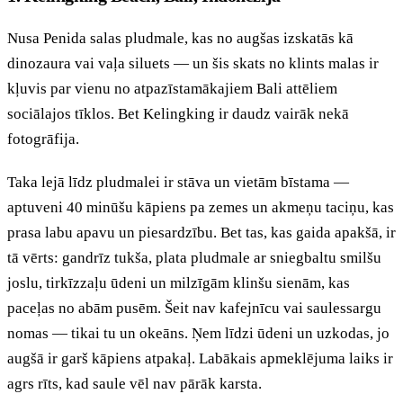
Nusa Penida salas pludmale, kas no augšas izskatās kā
dinozaura vai vaļa siluets — un šis skats no klints malas ir
kļuvis par vienu no atpazīstamākajiem Bali attēliem
sociālajos tīklos. Bet Kelingking ir daudz vairāk nekā
fotogrāfija.
Taka lejā līdz pludmalei ir stāva un vietām bīstama —
aptuveni 40 minūšu kāpiens pa zemes un akmeņu taciņu, kas
prasa labu apavu un piesardzību. Bet tas, kas gaida apakšā, ir
tā vērts: gandrīz tukša, plata pludmale ar sniegbaltu smilšu
joslu, tirkīzzaļu ūdeni un milzīgām klinšu sienām, kas
paceļas no abām pusēm. Šeit nav kafejnīcu vai saulessargu
nomas — tikai tu un okeāns. Ņem līdzi ūdeni un uzkodas, jo
augšā ir garš kāpiens atpakaļ. Labākais apmeklējuma laiks ir
agrs rīts, kad saule vēl nav pārāk karsta.