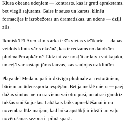
Klusā okeāna ūdeņiem — kontrasts, kas ir grūti aprakstāms,
bet viegli sajūtams. Gaiss ir sauss un karsts, klinšu
formācijas ir izrobežotas un dramatiskas, un ūdens — dziļi
zils.
Ikoniskā El Arco klints arka ir šīs vietas vizītkarte — dabas
veidots klints vārts okeānā, kas ir redzams no daudzām
pludmalēm apkārtnē. Līdz tai var nokļūt ar laivu vai kajaku,
un ceļā var sastapt jūras lauvas, kas sauļojas uz klintīm.
Playa del Medano pati ir dzīvīga pludmale ar restorāniem,
bāriem un ūdenssporta iespējām. Bet ja meklē mieru — paej
dažus simtus metru uz vienu vai otru pusi, un atrasi gandrīz
tukšas smilšu joslas. Labākais laiks apmeklēšanai ir no
novembra līdz maijam, kad laika apstākļi ir ideāli un vaļu
novērošanas sezona ir pilnā sparā.