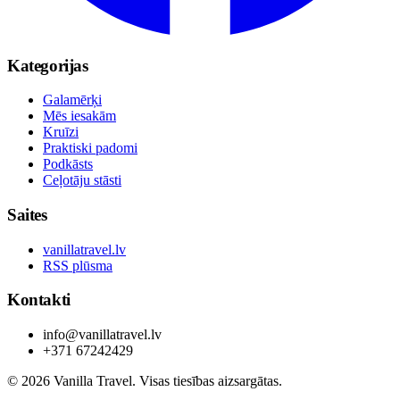
Kategorijas
Galamērķi
Mēs iesakām
Kruīzi
Praktiski padomi
Podkāsts
Ceļotāju stāsti
Saites
vanillatravel.lv
RSS plūsma
Kontakti
info@vanillatravel.lv
+371 67242429
© 2026 Vanilla Travel. Visas tiesības aizsargātas.