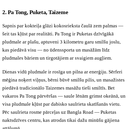
2. Pa Tong, Puketa, Taizeme
Sapnis par kokteiļa glāzi kokosrieksta čaulā zem palmas —
šeit tas kļūst par realitāti. Pa Tong ir Puketas dzīvīgākā
pludmale ar plašu, aptuveni 3 kilometru garu smilšu joslu,
kas piedāvā visu — no ūdenssporta un masāžām līdz
pludmales bāriem un tirgotājiem ar svaigiem augļiem.
Dienas vidū pludmale ir rosīga un pilna ar enerģiju. Sērferi
mēģina noķert viļņus, bērni būvē smilšu pilis, un masažistes
piedāvā tradicionālo Taizemes masāžu tieši smiltīs. Bet
vakaros Pa Tong pārvēršas — saule lēnām grimst okeānā, un
visa pludmale kļūst par dabisko saulrieta skatīšanās vietu.
Pēc saulrieta rosme pārceļas uz Bangla Road — Puketas
naktsdzīves centru, kas atrodas tikai dažu minūšu gājiena
attālumā.