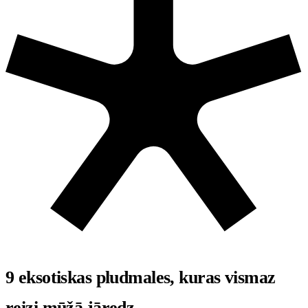
9 eksotiskas pludmales, kuras vismaz
reizi mūžā jāredz