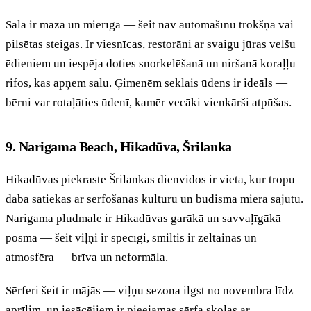
Sala ir maza un mierīga — šeit nav automašīnu trokšņa vai
pilsētas steigas. Ir viesnīcas, restorāni ar svaigu jūras velšu
ēdieniem un iespēja doties snorkelēšanā un niršanā koraļļu
rifos, kas apņem salu. Ģimenēm seklais ūdens ir ideāls —
bērni var rotaļāties ūdenī, kamēr vecāki vienkārši atpūšas.
9. Narigama Beach, Hikadūva, Šrilanka
Hikadūvas piekraste Šrilankas dienvidos ir vieta, kur tropu
daba satiekas ar sērfošanas kultūru un budisma miera sajūtu.
Narigama pludmale ir Hikadūvas garākā un savvaļīgākā
posma — šeit viļņi ir spēcīgi, smiltis ir zeltainas un
atmosfēra — brīva un neformāla.
Sērferi šeit ir mājās — viļņu sezona ilgst no novembra līdz
aprīlim, un iesācējiem ir pieejamas sērfa skolas ar