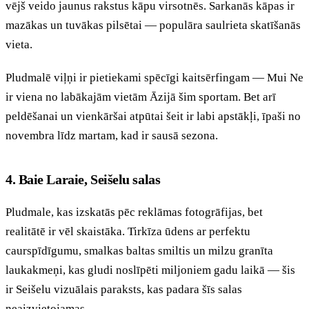
vējš veido jaunus rakstus kāpu virsotnēs. Sarkanās kāpas ir
mazākas un tuvākas pilsētai — populāra saulrieta skatīšanās
vieta.
Pludmalē viļņi ir pietiekami spēcīgi kaitsērfingam — Mui Ne
ir viena no labākajām vietām Āzijā šim sportam. Bet arī
peldēšanai un vienkāršai atpūtai šeit ir labi apstākļi, īpaši no
novembra līdz martam, kad ir sausā sezona.
4. Baie Laraie, Seišelu salas
Pludmale, kas izskatās pēc reklāmas fotogrāfijas, bet
realitātē ir vēl skaistāka. Tirkīza ūdens ar perfektu
caurspīdīgumu, smalkas baltas smiltis un milzu granīta
laukakmeņi, kas gludi noslīpēti miljoniem gadu laikā — šis
ir Seišelu vizuālais paraksts, kas padara šīs salas
neaizvietojamas.