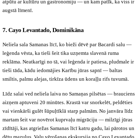
atpūtu ar kultūru un gastronomiju — un kam patīk, ka viss ir
augstā līmenī.
7. Cayo Levantado, Dominikāna
Neliela sala Samanas līcī, ko bieži dēvē par Bacardi salu —
leģenda vēsta, ka tieši šeit tika uzņemta slavenā ruma
reklāma. Neatkarīgi no tā, vai leģenda ir patiesa, pludmale ir
tieši tāda, kādu iedomājies Karību jūras sapnī — baltas
smiltis, palmu alejas, tirkīza ūdens un koraļļu rifs tuvumā.
Līdz salai ved neliela laiva no Samaņas pilsētas — brauciens
aizņem aptuveni 20 minūtes. Krastā var snorkelēt, peldēties
vai vienkārši gulēt šūpuļtīklā starp palmām. No janvāra līdz
martam šeit var novērot kuprvaļu migrāciju — milzīgi jūras
zīdītāji, kas atgriežas Samanas līcī katru gadu, lai pārotos un
dētu mazuļus. Vaļu vērošanas ekskursija no Cayo Levantado