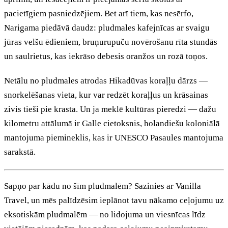
pacietīgiem pasniedzējiem. Bet arī tiem, kas nesērfo,
Narigama piedāvā daudz: pludmales kafejnīcas ar svaigu
jūras velšu ēdieniem, bruņurupuču novērošanu rīta stundās
un saulrietus, kas iekrāso debesis oranžos un rozā toņos.
Netālu no pludmales atrodas Hikadūvas koraļļu dārzs —
snorkelēšanas vieta, kur var redzēt koraļļus un krāsainas
zivis tieši pie krasta. Un ja meklē kultūras pieredzi — dažu
kilometru attālumā ir Galle cietoksnis, holandiešu koloniālā
mantojuma piemineklis, kas ir UNESCO Pasaules mantojuma
sarakstā.
Sapņo par kādu no šīm pludmalēm? Sazinies ar Vanilla
Travel, un mēs palīdzēsim ieplānot tavu nākamo ceļojumu uz
eksotiskām pludmalēm — no lidojuma un viesnīcas līdz