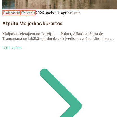
Galamērķi
Ceļvedis
2026. gada 14. aprīlis
9
min
Atpūta Maljorkas kūrortos
Maljorka ceļotājiem no Latvijas — Palma, Alkudija, Serra de
Tramuntana un labākās pludmales. Ceļvedis ar cenām, kūrortiem un
padomiem 2025. sezonai.
Lasīt vairāk