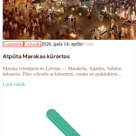
Galamērķi
Ceļvedis
2026. gada 14. aprīlis
9
min
Atpūta Marokas kūrortos
Maroka ceļotājiem no Latvijas — Marakeša, Agadīra, Sahāras
tuksnesis. Pilns ceļvedis ar kūrortiem, cenām un praktiskiem
padomiem 2025.–2026. gadam.
Lasīt vairāk