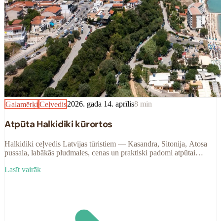
Galamērķi
Ceļvedis
2026. gada 14. aprīlis
8
min
Atpūta Halkidiki kūrortos
Halkidiki ceļvedis Latvijas tūristiem — Kasandra, Sitonija, Atosa
pussala, labākās pludmales, cenas un praktiski padomi atpūtai
Grieķijas ziemeļos 2025.
Lasīt vairāk