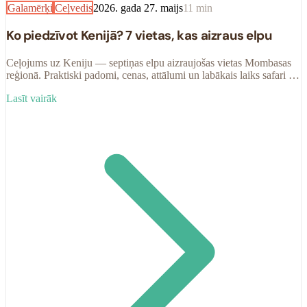
Galamērķi
Ceļvedis
2026. gada 27. maijs
11
min
Ko piedzīvot Kenijā? 7 vietas, kas aizraus elpu
Ceļojums uz Keniju — septiņas elpu aizraujošas vietas Mombasas
reģionā. Praktiski padomi, cenas, attālumi un labākais laiks safari un
pludmales atpūtai.
Lasīt vairāk