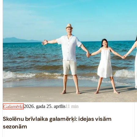
Galamērķi
2026. gada 25. aprīlis
11
min
Skolēnu brīvlaika galamērķi: idejas visām
sezonām