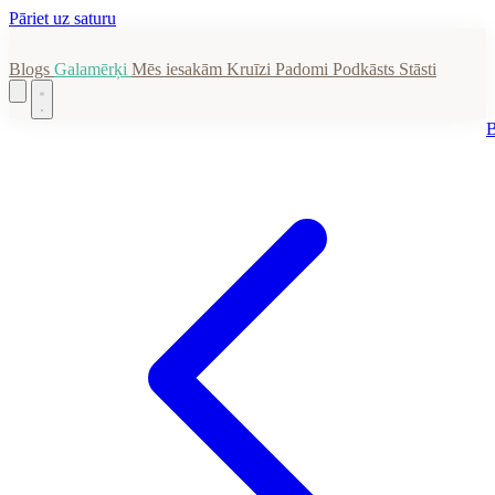
Pāriet uz saturu
Blogs
Galamērķi
Mēs iesakām
Kruīzi
Padomi
Podkāsts
Stāsti