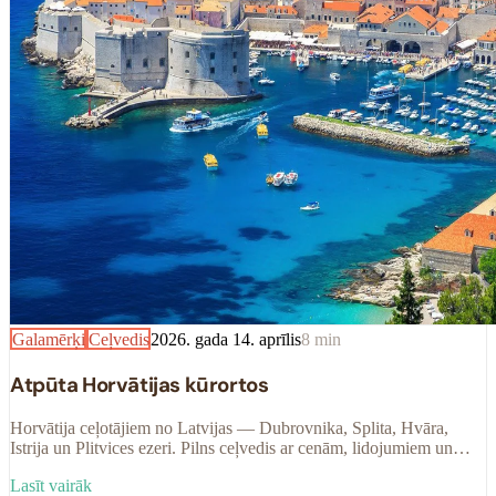
Galamērķi
Ceļvedis
2026. gada 14. aprīlis
8
min
Atpūta Horvātijas kūrortos
Horvātija ceļotājiem no Latvijas — Dubrovnika, Splita, Hvāra,
Istrija un Plitvices ezeri. Pilns ceļvedis ar cenām, lidojumiem un
praktiskiem padomiem.
Lasīt vairāk