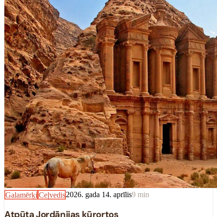
Galamērķi
Ceļvedis
2026. gada 14. aprīlis
9
min
Atpūta Jordānijas kūrortos