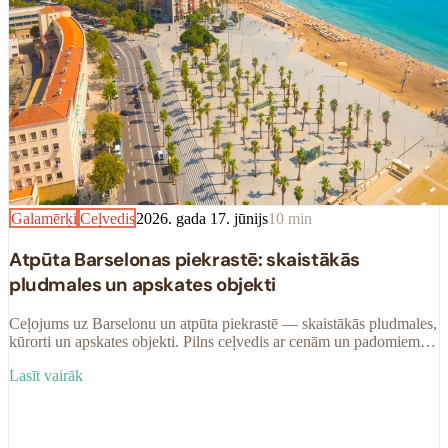
Galamērķi
Ceļvedis
2026. gada 17. jūnijs
10
min
Atpūta Barselonas piekrastē: skaistākās
pludmales un apskates objekti
Ceļojums uz Barselonu un atpūta piekrastē — skaistākās pludmales,
kūrorti un apskates objekti. Pilns ceļvedis ar cenām un padomiem
2026. gadam.
Lasīt vairāk