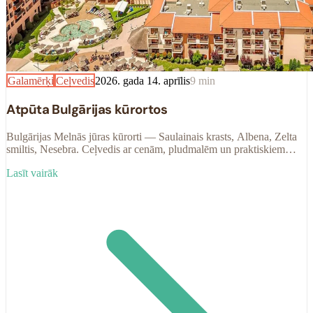
Galamērķi
Ceļvedis
2026. gada 14. aprīlis
9
min
Atpūta Bulgārijas kūrortos
Bulgārijas Melnās jūras kūrorti — Saulainais krasts, Albena, Zelta
smiltis, Nesebra. Ceļvedis ar cenām, pludmalēm un praktiskiem
padomiem
Lasīt vairāk