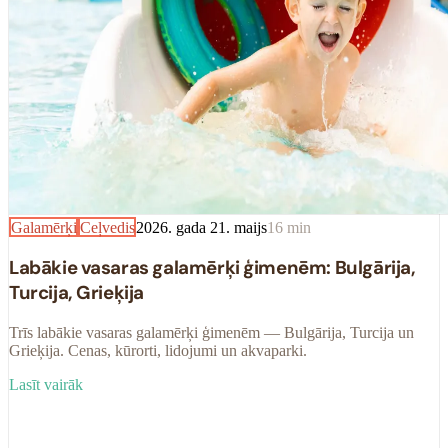
Galamērķi
Ceļvedis
2026. gada 21. maijs
16
min
Labākie vasaras galamērķi ģimenēm: Bulgārija,
Turcija, Grieķija
Trīs labākie vasaras galamērķi ģimenēm — Bulgārija, Turcija un
Grieķija. Cenas, kūrorti, lidojumi un akvaparki.
Lasīt vairāk