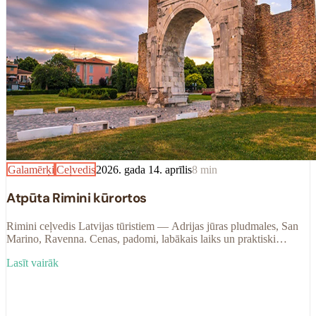
Galamērķi
Ceļvedis
2026. gada 14. aprīlis
8
min
Atpūta Rimini kūrortos
Rimini ceļvedis Latvijas tūristiem — Adrijas jūras pludmales, San
Marino, Ravenna. Cenas, padomi, labākais laiks un praktiski
ieteikumi 2025. sezonai.
Lasīt vairāk