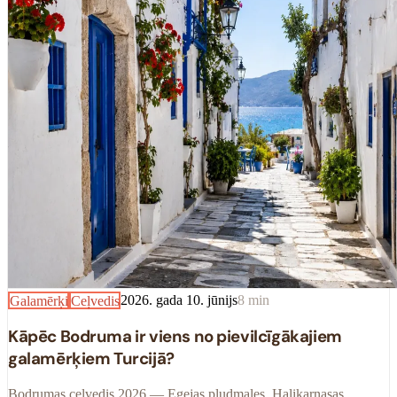
Galamērķi
Ceļvedis
2026. gada 10. jūnijs
8
min
Kāpēc Bodruma ir viens no pievilcīgākajiem
galamērķiem Turcijā?
Bodrumas ceļvedis 2026 — Egejas pludmales, Halikarnasas