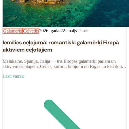
Galamērķi
Ceļvedis
2026. gada 22. maijs
13
min
Iemīlies ceļojumā: romantiski galamērķi Eiropā
aktīviem ceļotājiem
Melnkalne, Spānija, Itālija — trīs Eiropas galamērķi pāriem un
aktīviem ceļotājiem. Cenas, kūrorti, lidojumi no Rīgas un kad doties
ceļojumā.
Lasīt vairāk