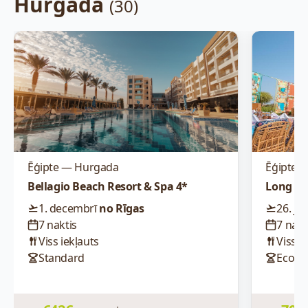
Hurgadā
(30)
Ēģipte — Hurgada
Ēģipte 
Bellagio Beach Resort & Spa 4*
Long Be
1. decembrī
no Rīgas
26. ja
7 naktis
7 nakt
Viss iekļauts
Viss i
Standard
Econ