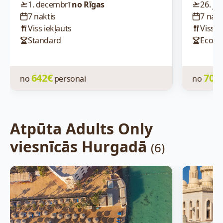
1. decembrī
no Rīgas
26. ja
7 naktis
7 nakt
Viss iekļauts
Viss i
Standard
Econ
642€
701
no
personai
no
Atpūta Adults Only
viesnīcās Hurgadā
(6)