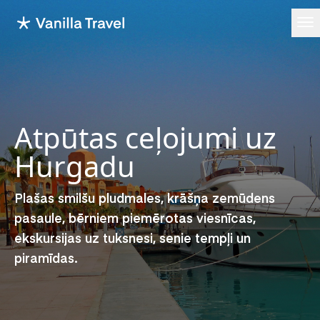
Ope
Atpūtas ceļojumi uz
Hurgadu
Plašas smilšu pludmales, krāšņa zemūdens
pasaule, bērniem piemērotas viesnīcas,
ekskursijas uz tuksnesi, senie tempļi un
piramīdas.