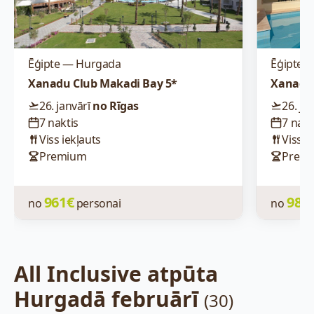
Ēģipte — Hurgada
Ēģipte 
Xanadu Club Makadi Bay 5*
Xanadu 
26. janvārī
no Rīgas
26. ja
7 naktis
7 nakt
Viss iekļauts
Viss i
Premium
Prem
961€
982
no
personai
no
All Inclusive atpūta
Hurgadā februārī
(30)