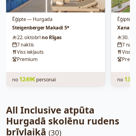
Ēģipte — Hurgada
Ēģipte 
Steigenberger Makadi 5*
Xanadu 
22. oktobrī
no Rīgas
30. ok
7 naktis
7 nakt
Viss iekļauts
Viss i
Premium
Prem
1249€
138
no
personai
no
All Inclusive atpūta
Hurgadā skolēnu rudens
brīvlaikā
(30)