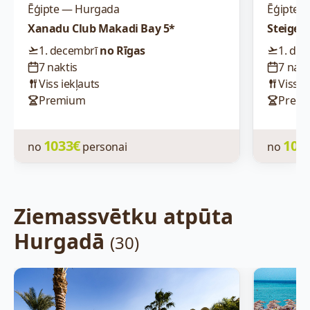
Ēģipte — Hurgada
Ēģipte 
Xanadu Club Makadi Bay 5*
Steigen
1. decembrī
no Rīgas
1. de
7 naktis
7 nakt
Viss iekļauts
Viss i
Premium
Prem
1033€
105
no
personai
no
Ziemassvētku atpūta
Hurgadā
(30)