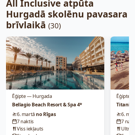
All Inclusive atpūta
Hurgadā skolēnu pavasara
brīvlaikā
(30)
Ēģipte — Hurgada
Ēģipte 
Bellagio Beach Resort & Spa 4*
Titanic 
6. martā
no Rīgas
6. ma
7 naktis
7 nakt
Viss iekļauts
Ultra 