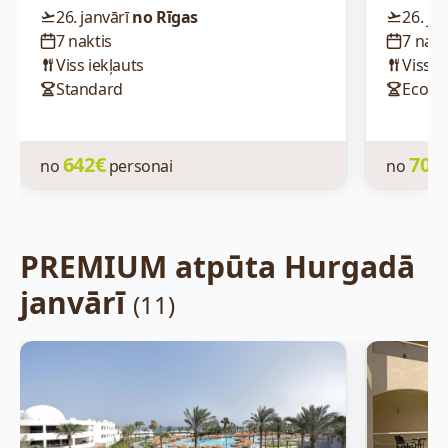
26. janvārī
no Rīgas
26. ja
7 naktis
7 nakt
Viss iekļauts
Viss i
Standard
Econ
642€
701
no
personai
no
PREMIUM atpūta Hurgadā
janvārī
(11)