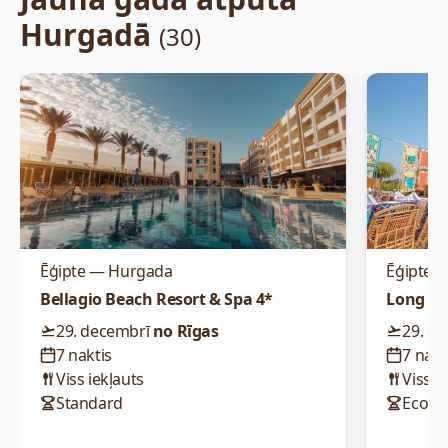
Hurgadā
(30)
Ēģipte — Hurgada
Ēģipte 
Bellagio Beach Resort & Spa 4*
Long Be
29. decembrī
no Rīgas
29. d
7 naktis
7 nakt
Viss iekļauts
Viss i
Standard
Econ