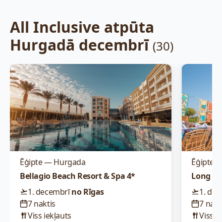
All Inclusive atpūta
Hurgadā decembrī
(30)
Ēģipte — Hurgada
Ēģipte 
Bellagio Beach Resort & Spa 4*
Long Be
1. decembrī
no Rīgas
1. de
7 naktis
7 nakt
Viss iekļauts
Viss i