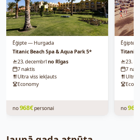
Ēģipte — Hurgada
Ēģipte 
Titanic Beach Spa & Aqua Park 5*
Titanic 
23. decembrī
no Rīgas
23. d
7 naktis
7 nakt
Ultra viss iekļauts
Ultra 
Economy
Econ
968€
968
no
personai
no
Jaunā gada atpūta