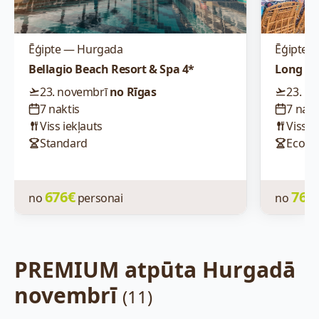
Ēģipte — Hurgada
Ēģipte 
Bellagio Beach Resort & Spa 4*
Long Be
23. novembrī
no Rīgas
23. n
7 naktis
7 nakt
Viss iekļauts
Viss i
Standard
Econ
676€
767
no
personai
no
PREMIUM atpūta Hurgadā
novembrī
(11)