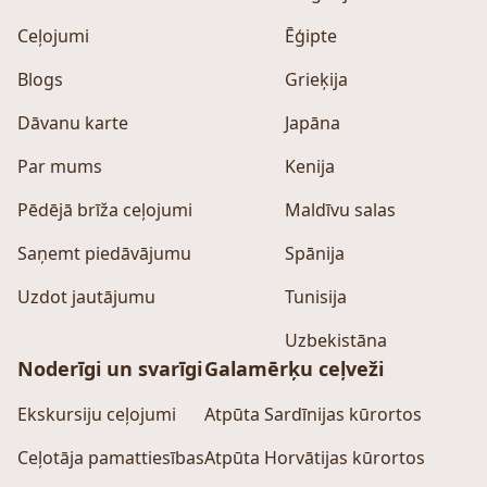
Ceļojumi
Ēģipte
Blogs
Grieķija
Dāvanu karte
Japāna
Par mums
Kenija
Pēdējā brīža ceļojumi
Maldīvu salas
Saņemt piedāvājumu
Spānija
Uzdot jautājumu
Tunisija
Uzbekistāna
Noderīgi un svarīgi
Galamērķu ceļveži
Ekskursiju ceļojumi
Atpūta Sardīnijas kūrortos
Ceļotāja pamattiesības
Atpūta Horvātijas kūrortos