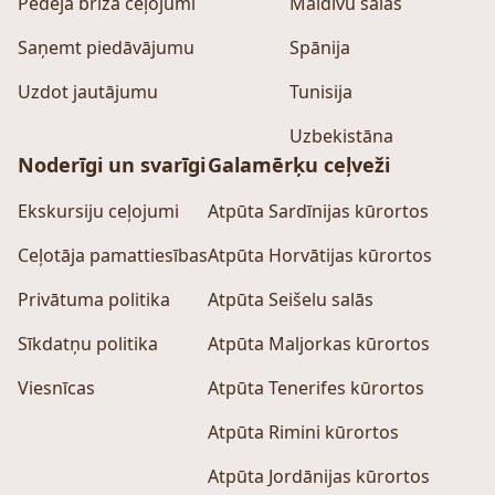
Pēdējā brīža ceļojumi
Maldīvu salas
Saņemt piedāvājumu
Spānija
Uzdot jautājumu
Tunisija
Uzbekistāna
Noderīgi un svarīgi
Galamērķu ceļveži
Ekskursiju ceļojumi
Atpūta Sardīnijas kūrortos
Ceļotāja pamattiesības
Atpūta Horvātijas kūrortos
Privātuma politika
Atpūta Seišelu salās
Sīkdatņu politika
Atpūta Maljorkas kūrortos
Viesnīcas
Atpūta Tenerifes kūrortos
Atpūta Rimini kūrortos
Atpūta Jordānijas kūrortos