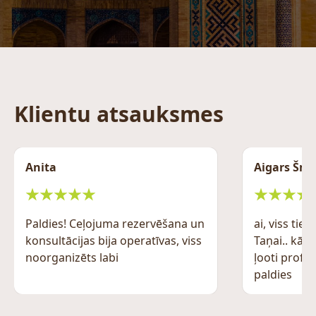
Klientu atsauksmes
Anita
Aigars Šmi
Paldies! Ceļojuma rezervēšana un
ai, viss tieš
konsultācijas bija operatīvas, viss
Taņai.. kā 
noorganizēts labi
ļooti profesi
paldies