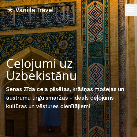
Ope
Ceļojumi uz
Uzbekistānu
Senas Zīda ceļa pilsētas, krāšņas mošejas un
austrumu tirgu smaržas - ideāls ceļojums
kultūras un vēstures cienītājiem!