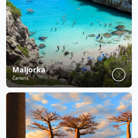
Maljorka
Čarteris