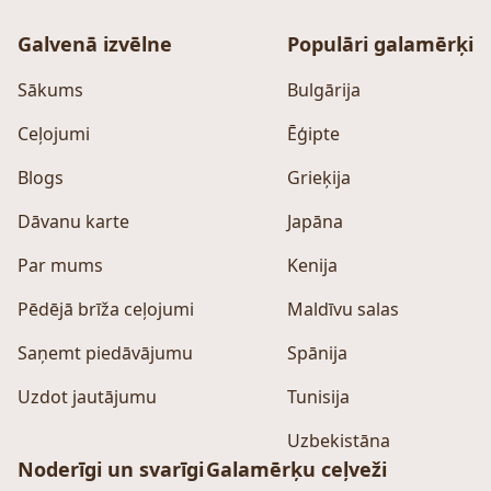
Galvenā izvēlne
Populāri galamērķi
Sākums
Bulgārija
Ceļojumi
Ēģipte
Blogs
Grieķija
Dāvanu karte
Japāna
Par mums
Kenija
Pēdējā brīža ceļojumi
Maldīvu salas
Saņemt piedāvājumu
Spānija
Uzdot jautājumu
Tunisija
Uzbekistāna
Noderīgi un svarīgi
Galamērķu ceļveži