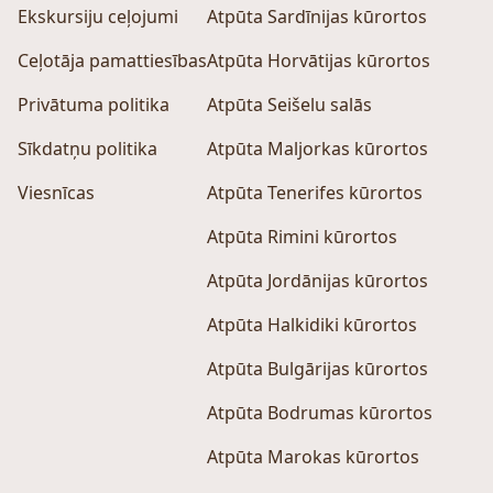
Ekskursiju ceļojumi
Atpūta Sardīnijas kūrortos
Ceļotāja pamattiesības
Atpūta Horvātijas kūrortos
Privātuma politika
Atpūta Seišelu salās
Sīkdatņu politika
Atpūta Maljorkas kūrortos
Viesnīcas
Atpūta Tenerifes kūrortos
Atpūta Rimini kūrortos
Atpūta Jordānijas kūrortos
Atpūta Halkidiki kūrortos
Atpūta Bulgārijas kūrortos
Atpūta Bodrumas kūrortos
Atpūta Marokas kūrortos