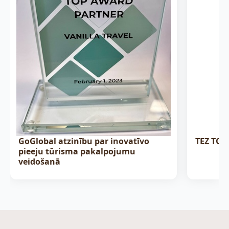
GoGlobal atzinību par inovatīvo
TEZ TOUR
pieeju tūrisma pakalpojumu
veidošanā