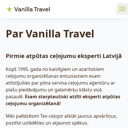
Ope
Par Vanilla Travel
Pirmie atpūtas ceļojumu eksperti Latvijā
Kopš 1995. gada no kaislīgiem un azartiskiem
ceļojumu organizēšanas entuziastiem esam
attīstījušies par pilna servisa ceļojumu aģentūru ar
plašu piedāvājumu un galamērķu klāstu visā
pasaulē.
Esam starptautiski atzīti eksperti atpūtas
ceļojumu organizēšanā!
Mēs palīdzēsim Tev ceļojot atklāt jaunus apvāršņus,
pozitīvi uzlādēties un atjaunot spēkus.