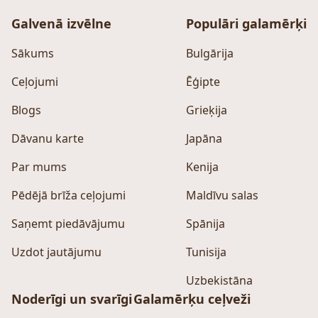
Galvenā izvēlne
Populāri galamērķi
Sākums
Bulgārija
Ceļojumi
Ēģipte
Blogs
Grieķija
Dāvanu karte
Japāna
Par mums
Kenija
Pēdējā brīža ceļojumi
Maldīvu salas
Saņemt piedāvājumu
Spānija
Uzdot jautājumu
Tunisija
Uzbekistāna
Noderīgi un svarīgi
Galamērķu ceļveži