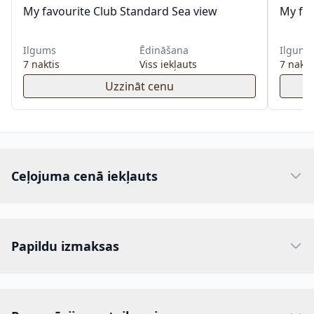
My favourite Club Standard Sea view
My fav
Ilgums
Ēdināšana
Ilgums
7 naktis
Viss iekļauts
7 nakti
Uzzināt cenu
Ceļojuma cenā iekļauts
Papildu izmaksas