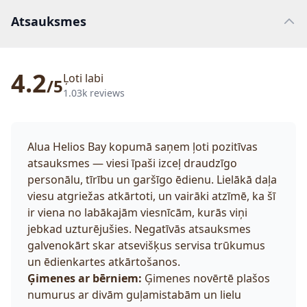
Atsauksmes
4.2
Ļoti labi
/5
1.03k reviews
Alua Helios Bay kopumā saņem ļoti pozitīvas
atsauksmes — viesi īpaši izceļ draudzīgo
personālu, tīrību un garšīgo ēdienu. Lielākā daļa
viesu atgriežas atkārtoti, un vairāki atzīmē, ka šī
ir viena no labākajām viesnīcām, kurās viņi
jebkad uzturējušies. Negatīvās atsauksmes
galvenokārt skar atsevišķus servisa trūkumus
un ēdienkartes atkārtošanos.
Ģimenes ar bērniem:
Ģimenes novērtē plašos
numurus ar divām guļamistabām un lielu