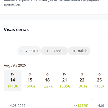
apmācība.
Visas cenas
4 - 7 naktis
10 - 13 naktis
14+ naktis
Augusts 2026
Pk
S
O
Pk
S
O
14
15
18
21
22
25
1419€
1500€
1227€
1385€
1361€
1163€
1419€
14.08.2026
14.08.
no