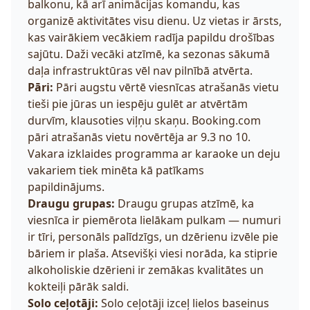
balkonu, kā arī animācijas komandu, kas
organizē aktivitātes visu dienu. Uz vietas ir ārsts,
kas vairākiem vecākiem radīja papildu drošības
sajūtu. Daži vecāki atzīmē, ka sezonas sākumā
daļa infrastruktūras vēl nav pilnībā atvērta.
Pāri:
Pāri augstu vērtē viesnīcas atrašanās vietu
tieši pie jūras un iespēju gulēt ar atvērtām
durvīm, klausoties viļņu skaņu. Booking.com
pāri atrašanās vietu novērtēja ar 9.3 no 10.
Vakara izklaides programma ar karaoke un deju
vakariem tiek minēta kā patīkams
papildinājums.
Draugu grupas:
Draugu grupas atzīmē, ka
viesnīca ir piemērota lielākam pulkam — numuri
ir tīri, personāls palīdzīgs, un dzērienu izvēle pie
bāriem ir plaša. Atsevišķi viesi norāda, ka stiprie
alkoholiskie dzērieni ir zemākas kvalitātes un
kokteiļi pārāk saldi.
Solo ceļotāji:
Solo ceļotāji izceļ lielos baseinus