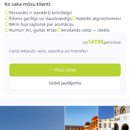
Ko saka mūsu klienti:
Personāls ir vienkārši brīnišķīgs!
Ēdiens garšīgs un daudzveidīgs
Noteikti atgriezīsimies!
Bērni bija sajūsmā par animāciju
Numuri tīri, gultas ērtas
Atrašanās vieta — ideāla
1419€
no
personai
Cenā iekļauts: avio, viesnīca un transferi
Visas cenas
Uzdot jautājumu