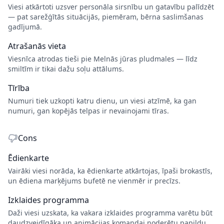
Viesi atkārtoti uzsver personāla sirsnību un gatavību palīdzēt
— pat sarežģītās situācijās, piemēram, bērna saslimšanas
gadījumā.
Atrašanās vieta
Viesnīca atrodas tieši pie Melnās jūras pludmales — līdz
smiltīm ir tikai dažu soļu attālums.
Tīrība
Numuri tiek uzkopti katru dienu, un viesi atzīmē, ka gan
numuri, gan kopējās telpas ir nevainojami tīras.
Cons
Ēdienkarte
Vairāki viesi norāda, ka ēdienkarte atkārtojas, īpaši brokastīs,
un ēdiena marķējums bufetē ne vienmēr ir precīzs.
Izklaides programma
Daži viesi uzskata, ka vakara izklaides programma varētu būt
daudzveidīgāka un animācijas komandai noderētu papildu