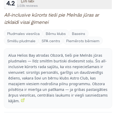
Ļoti labi
4.2
1.03k reviews
All-inclusive kūrorts tieši pie Melnās jūras ar
izklaidi visai ģimenei
Pludmales viesnīca
Bērnu klubs
Baseins
Smilšu pludmale
SPA centrs
Piemērots bērniem
Alua Helios Bay atrodas Obzorā, tieši pie Melnās jūras
pludmales — līdz smiltīm burtiski divdesmit soļu. Šis all-
inclusive kūrorts rada sajūtu, ka viss nepieciešamais ir
vienuviet: sirsnīgs personāls, garšīgs un daudzveidīgs
ēdiens, vakara šovi un bērnu klubs Astro Club, kas
mazajiem viesiem nodrošina pilnu programmu. Obzora
pilsētiņa ir mierīga un patīkama — ja gribas pastaigāties
ārpus viesnīcas, centrālais laukums ir viegli sasniedzams
kājām.