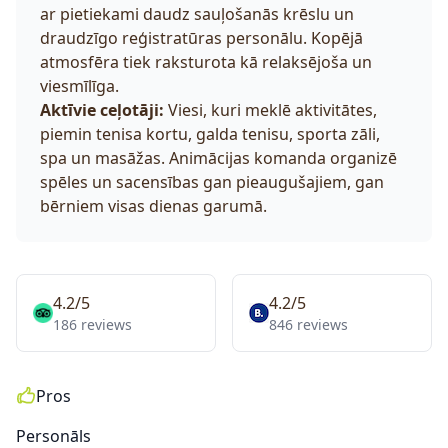
ar pietiekami daudz sauļošanās krēslu un
draudzīgo reģistratūras personālu. Kopējā
atmosfēra tiek raksturota kā relaksējoša un
viesmīlīga.
Aktīvie ceļotāji:
Viesi, kuri meklē aktivitātes,
piemin tenisa kortu, galda tenisu, sporta zāli,
spa un masāžas. Animācijas komanda organizē
spēles un sacensības gan pieaugušajiem, gan
bērniem visas dienas garumā.
4.2/5
4.2/5
186 reviews
846 reviews
Pros
Personāls