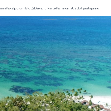
jumi
Pakalpojumi
Blogs
Dāvanu karte
Par mums
Uzdot jautājumu