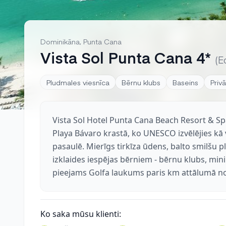
Dominikāna, Punta Cana
Vista Sol Punta Cana 4*
(E
Pludmales viesnīca
Bērnu klubs
Baseins
Priv
Vista Sol Hotel Punta Cana Beach Resort & Sp
Playa Bávaro krastā, ko UNESCO izvēlējies k
pasaulē. Mierīgs tirkīza ūdens, balto smilšu 
izklaides iespējas bērniem - bērnu klubs, min
pieejams Golfa laukums paris km attālumā no
Ko saka mūsu klienti: