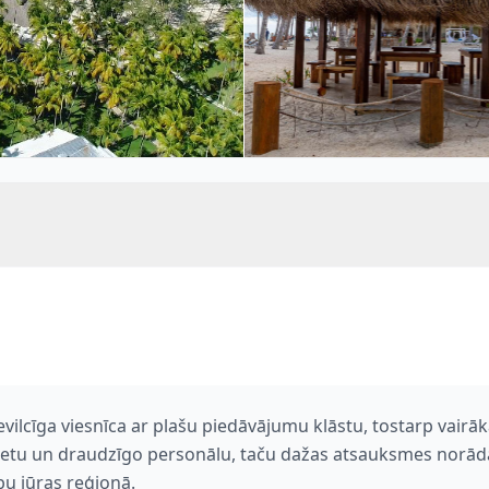
evilcīga viesnīca ar plašu piedāvājumu klāstu, tostarp vai
s vietu un draudzīgo personālu, taču dažas atsauksmes norād
ību jūras reģionā.