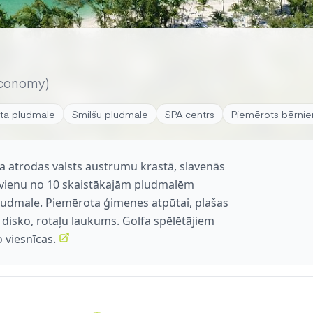
conomy)
āta pludmale
Smilšu pludmale
SPA centrs
Piemērots bērni
a atrodas valsts austrumu krastā, slavenās
ā vienu no 10 skaistākajām pludmalēm
pludmale. Piemērota ģimenes atpūtai, plašas
i disko, rotaļu laukums. Golfa spēlētājiem
 viesnīcas.