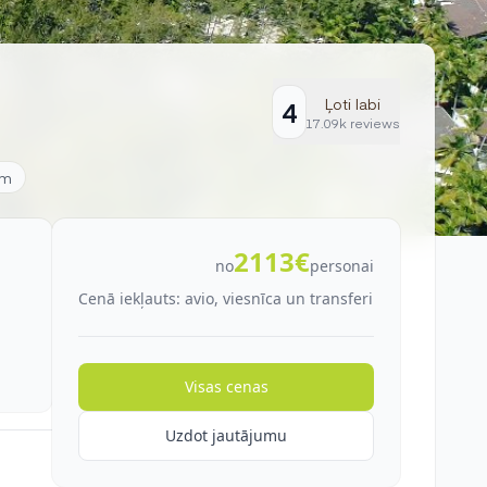
Ļoti labi
4
17.09k reviews
em
2113€
no
personai
Cenā iekļauts: avio, viesnīca un transferi
Visas cenas
Uzdot jautājumu