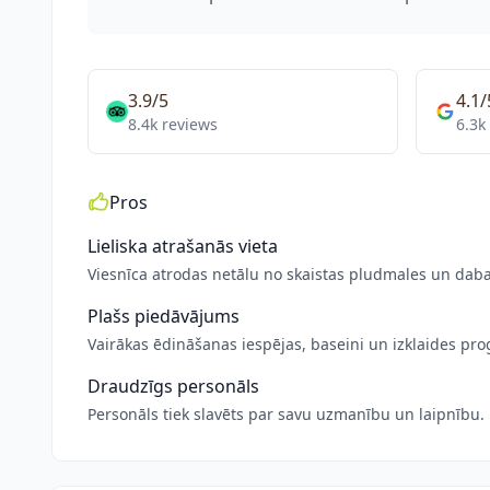
3.9/5
4.1/
8.4k reviews
6.3k
Pros
Lieliska atrašanās vieta
Viesnīca atrodas netālu no skaistas pludmales un daba
Plašs piedāvājums
Vairākas ēdināšanas iespējas, baseini un izklaides p
Draudzīgs personāls
Personāls tiek slavēts par savu uzmanību un laipnību.