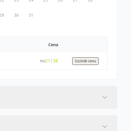
29
30
31
Cena
2113€
no
Uzzināt cenu