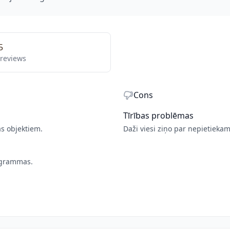
5
 reviews
Cons
Tīrības problēmas
s objektiem.
Daži viesi ziņo par nepietieka
rogrammas.