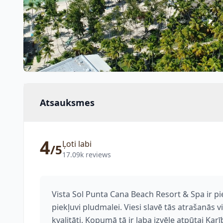
Atsauksmes
4
Ļoti labi
/5
17.09k reviews
Vista Sol Punta Cana Beach Resort & Spa ir pi
piekļuvi pludmalei. Viesi slavē tās atrašanā
kvalitāti. Kopumā tā ir laba izvēle atpūtai Kar