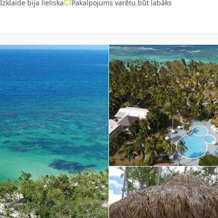
Izklaide bija lieliska
Pakalpojums varētu būt labāks