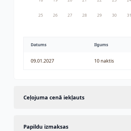
25
26
27
28
29
30
3
Datums
Ilgums
09.01.2027
10 naktis
Ceļojuma cenā iekļauts
Papildu izmaksas