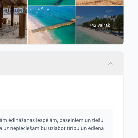
+42 vairāk
rākām ēdināšanas iespējām, baseiniem un tiešu
a uz nepieciešamību uzlabot tīrību un ēdiena