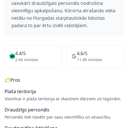
savukārt draudzīgais personāls nodrošina
viesmīlīgu apkalpošanu. Kūrorta atrašanās vieta
netālu no Hurgadas starptautiskās lidostas
padara to par ērtu izvēli ceļotājiem.
4.4/5
4.6/5
2.6k reviews
11.8k reviews
Pros
Plaša teritorija
Viesnīcai ir plaša teritorija ar skaistiem dārziem un lagūnām.
Draudzīgs personāls
Personāls tiek slavēts par savu viesmīlību un atsaucību.
Daudzveidīga ēdināšana