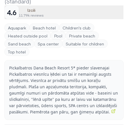
(Standard)
Izcili
4.6
11.79k reviews
Aquapark
Beach hotel
Children's club
Heated outside pool
Pool
Private beach
Sand beach
Spa center
Suitable for children
Top hotel
Pickalbatros Dana Beach Resort 5* pieder slavenajai
Pickalbatros viesnīcu ķēdei un tai ir nemainīgi augsts
vērtējums. Viesnīca ar privātu smilšu un koraļļu
pludmali. Plaša un apzaļumota teritorija, kompakti,
gaumīgi numuri un pārdomāta atpūtas vide - baseini un
slidkalniņi, "lēnā upīte" pa kuru ar laivu vai katamarānu
var pārvietoties, ūdens sports, SPA centrs un izklaidējoši
pasākumi. Piemērota gan pāru, gan ģimeņu atpūtai.