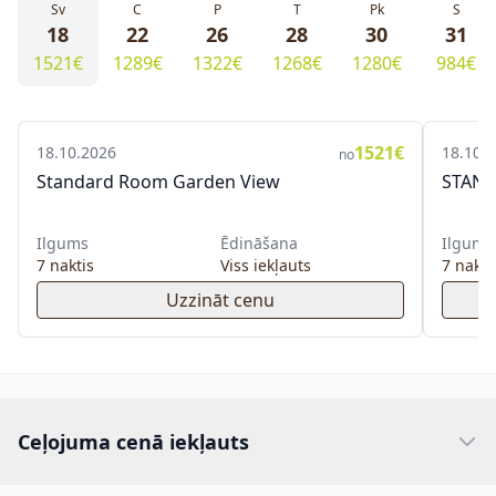
Sv
C
P
T
Pk
S
18
22
26
28
30
31
1521€
1289€
1322€
1268€
1280€
984€
1521€
18.10.2026
18.10.
no
Standard Room Garden View
STAN
Ilgums
Ēdināšana
Ilgums
7 naktis
Viss iekļauts
7 nakti
Uzzināt cenu
Ceļojuma cenā iekļauts