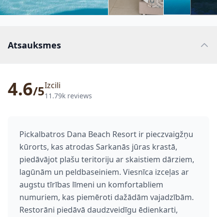
Atsauksmes
4.6
Izcili
/5
11.79k reviews
Pickalbatros Dana Beach Resort ir pieczvaigžņu
kūrorts, kas atrodas Sarkanās jūras krastā,
piedāvājot plašu teritoriju ar skaistiem dārziem,
lagūnām un peldbaseiniem. Viesnīca izceļas ar
augstu tīrības līmeni un komfortabliem
numuriem, kas piemēroti dažādām vajadzībām.
Restorāni piedāvā daudzveidīgu ēdienkarti,