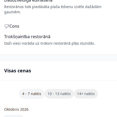
Restorānos tiek piedāvāta plaša ēdienu izvēle dažādām
gaumēm.
Cons
Trokšņainība restorānā
Daži viesi norāda uz troksni restorānā pīķa stundās.
Visas cenas
4 - 7 naktis
10 - 13 naktis
14+ naktis
Oktobris 2026