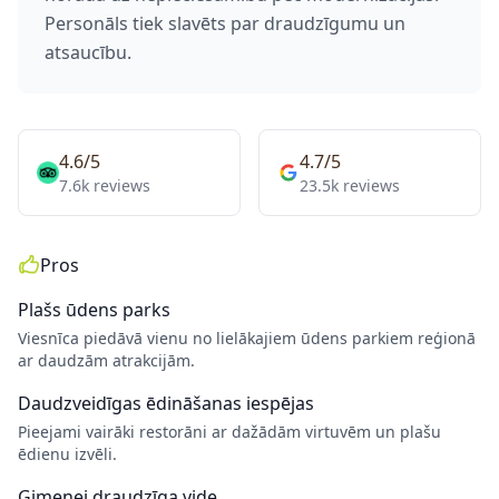
Personāls tiek slavēts par draudzīgumu un
atsaucību.
4.6/5
4.7/5
7.6k reviews
23.5k reviews
Pros
Plašs ūdens parks
Viesnīca piedāvā vienu no lielākajiem ūdens parkiem reģionā
ar daudzām atrakcijām.
Daudzveidīgas ēdināšanas iespējas
Pieejami vairāki restorāni ar dažādām virtuvēm un plašu
ēdienu izvēli.
Ģimenei draudzīga vide