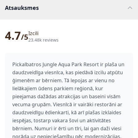
Atsauksmes
4.7
Izcili
/5
23.48k reviews
Pickalbatros Jungle Aqua Park Resort ir plaša un
daudzveidīga viesnīca, kas piedāvā izcilu atpūtu
ģimenēm ar bērniem. Tā lepojas ar vienu no
lielākajiem ūdens parkiem reģionā, kur
pieejamas dažādas atrakcijas un baseini visām
vecuma grupām. Viesnīcā ir vairāki restorāni ar
daudzveidīgu ēdienkarti, kā arī plašas izklaides
iespējas, tostarp vakara šovi un aktivitātes
bērniem. Numuri ir ērti un tīri, lai gan daži viesi
norāda uz nepieciešamību pēc modernizācijas.