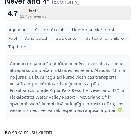
Neverland 4*
(Economy)
Izcili
4.7
23.48k reviews
Aquapark
Children's club
Heated outside pool
Pool
Sand beach
Spa center
Suitable for children
Top hotel
Ģimeņu un jauniešu atpūtai piemērota viesnīca ar lielu
akvaparku un plašām izklaides iespējām. Atrodas 2.līnijā
no jūras, uz kuru regulāri kursē viesnīcas transports.
Viesnīca ir piemērota aktīvai ģimenes atpūtai.
Pickalbatros Jungle Aqua Park Resort – Neverland 4+* un
Pickalbatros Water Valley Resort – Neverland 5* ir
apvienoti vienā kompleksā ar kopīgu infrastruktūru, kas
viesiem sniedz vēl vairāk iespēju aizraujošai atpūtai.
Ko saka mūsu klienti: