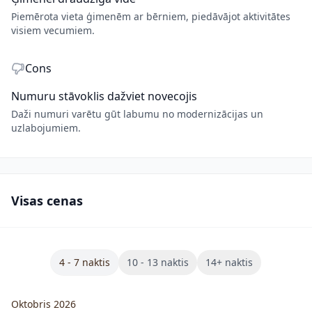
Piemērota vieta ģimenēm ar bērniem, piedāvājot aktivitātes
visiem vecumiem.
Cons
Numuru stāvoklis dažviet novecojis
Daži numuri varētu gūt labumu no modernizācijas un
uzlabojumiem.
Visas cenas
4 - 7 naktis
10 - 13 naktis
14+ naktis
Oktobris 2026