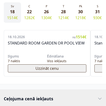
Sv
C
P
T
Pk
S
18
22
26
28
30
31
1514€
1282€
1304€
1214€
1218€
930€
1514€
18.10.2026
18.10.
no
STANDARD ROOM GARDEN OR POOL VIEW
Standa
Ilgums
Ēdināšana
Ilgums
7 naktis
Viss iekļauts
7 nakti
Uzzināt cenu
Ceļojuma cenā iekļauts