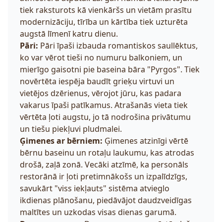
tiek raksturots kā vienkāršs un vietām prasītu
modernizāciju, tīrība un kārtība tiek uzturēta
augstā līmenī katru dienu.
Pāri:
Pāri īpaši izbauda romantiskos saullēktus,
ko var vērot tieši no numuru balkoniem, un
mierīgo gaisotni pie baseina bāra "Pyrgos". Tiek
novērtēta iespēja baudīt grieķu virtuvi un
vietējos dzērienus, vērojot jūru, kas padara
vakarus īpaši patīkamus. Atrašanās vieta tiek
vērtēta ļoti augstu, jo tā nodrošina privātumu
un tiešu piekļuvi pludmalei.
Ģimenes ar bērniem:
Ģimenes atzinīgi vērtē
bērnu baseinu un rotaļu laukumu, kas atrodas
drošā, zaļā zonā. Vecāki atzīmē, ka personāls
restorānā ir ļoti pretimnākošs un izpalīdzīgs,
savukārt "viss iekļauts" sistēma atvieglo
ikdienas plānošanu, piedāvājot daudzveidīgas
maltītes un uzkodas visas dienas garumā.