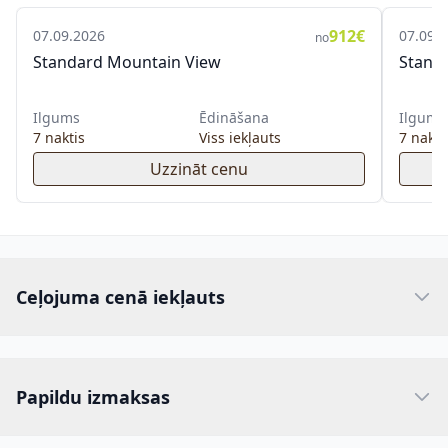
912€
07.09.2026
07.09.
no
Standard Mountain View
Stand
Ilgums
Ēdināšana
Ilgums
7 naktis
Viss iekļauts
7 nakti
Uzzināt cenu
Ceļojuma cenā iekļauts
Papildu izmaksas