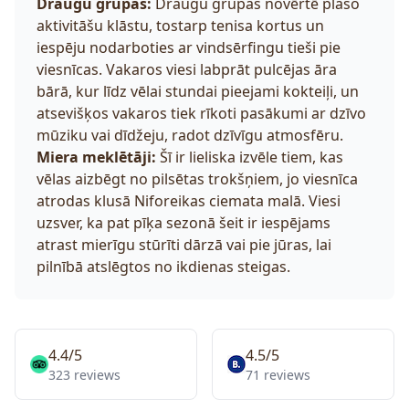
Draugu grupas:
Draugu grupas novērtē plašo
aktivitāšu klāstu, tostarp tenisa kortus un
iespēju nodarboties ar vindsērfingu tieši pie
viesnīcas. Vakaros viesi labprāt pulcējas āra
bārā, kur līdz vēlai stundai pieejami kokteiļi, un
atsevišķos vakaros tiek rīkoti pasākumi ar dzīvo
mūziku vai dīdžeju, radot dzīvīgu atmosfēru.
Miera meklētāji:
Šī ir lieliska izvēle tiem, kas
vēlas aizbēgt no pilsētas trokšņiem, jo viesnīca
atrodas klusā Niforeikas ciemata malā. Viesi
uzsver, ka pat pīķa sezonā šeit ir iespējams
atrast mierīgu stūrīti dārzā vai pie jūras, lai
pilnībā atslēgtos no ikdienas steigas.
4.4/5
4.5/5
323 reviews
71 reviews