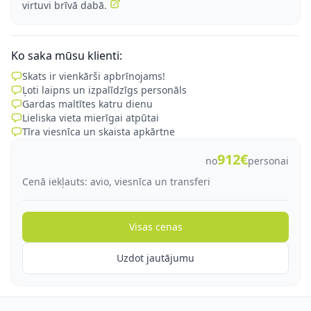
virtuvi brīvā dabā.
Ko saka mūsu klienti:
Skats ir vienkārši apbrīnojams!
Ļoti laipns un izpalīdzīgs personāls
Gardas maltītes katru dienu
Lieliska vieta mierīgai atpūtai
Tīra viesnīca un skaista apkārtne
912€
no
personai
Cenā iekļauts: avio, viesnīca un transferi
Visas cenas
Uzdot jautājumu