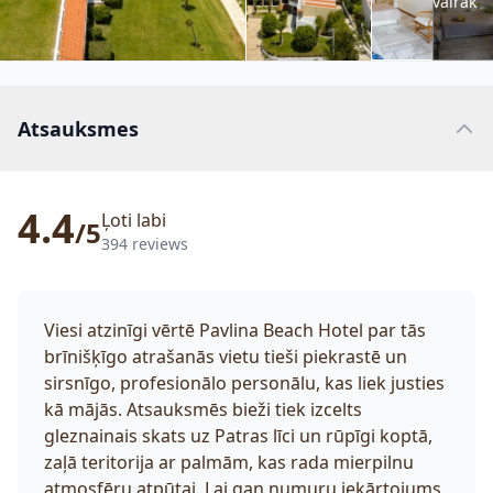
vairāk
Atsauksmes
4.4
Ļoti labi
/5
394 reviews
Viesi atzinīgi vērtē Pavlina Beach Hotel par tās
brīnišķīgo atrašanās vietu tieši piekrastē un
sirsnīgo, profesionālo personālu, kas liek justies
kā mājās. Atsauksmēs bieži tiek izcelts
gleznainais skats uz Patras līci un rūpīgi koptā,
zaļā teritorija ar palmām, kas rada mierpilnu
atmosfēru atpūtai. Lai gan numuru iekārtojums