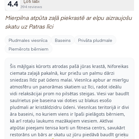
Ļoti labi
4.4
394 reviews
Mierpilna atpūta zaļā piekrastē ar elpu aizraujošu
skatu uz Patras līci
Pludmales viesnīca
Baseins
Privāta pludmale
Piemērots bērniem
Šis mājīgais kūrorts atrodas pašā jūras krastā, Niforeikas
ciemata zaļajā pakalnā, kur priežu un palmu dārzi
sniedzas līdz pat ūdens malai. Viesnīca apbur ar mierīgu
atmosfēru un panorāmas skatiem uz līci, radot ideālu
vidi relaksācijai prom no pilsētas steigas. Viesi var baudīt
saulrietus pie baseina vai doties uz blakus esošo
pludmali ar kristāldzidru ūdeni. Viesnīcas teritorijā ir divi
āra baseini, no kuriem viens ir īpaši pielāgots bērniem,
kā arī rotaļu laukums mazākajiem viesiem. Aktīvai
atpūtai pieejami tenisa korti un fitnesa centrs, savukārt
restorāns un bārs ar skatu uz jūru piedāvā baudīt grieķu