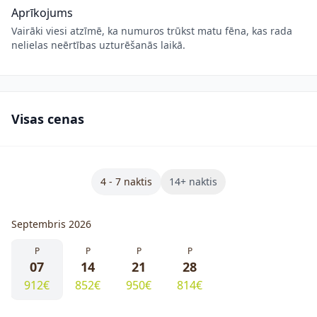
Aprīkojums
Vairāki viesi atzīmē, ka numuros trūkst matu fēna, kas rada
nelielas neērtības uzturēšanās laikā.
Visas cenas
4 - 7 naktis
14+ naktis
Septembris 2026
P
P
P
P
07
14
21
28
912€
852€
950€
814€