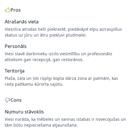
Pros
Atrašanās vieta
Viesnīca atrodas tieši piekrastē, piedāvājot elpu aizraujošus
skatus uz jūru un ātru piekļuvi pludmalei.
Personāls
Viesi slavē darbinieku izcilo viesmīlību un profesionālo
attieksmi gan recepcijā, gan restorānos.
Teritorija
Plaša, zaļa un ļoti rūpīgi kopta dārza zona ar palmām, kas
rada patīkamu kūrorta sajūtu.
Cons
Numuru stāvoklis
Viesi norāda, ka mēbeles un vannas istabas ir novecojušas un
tām būtu nepieciešama atjaunošana.