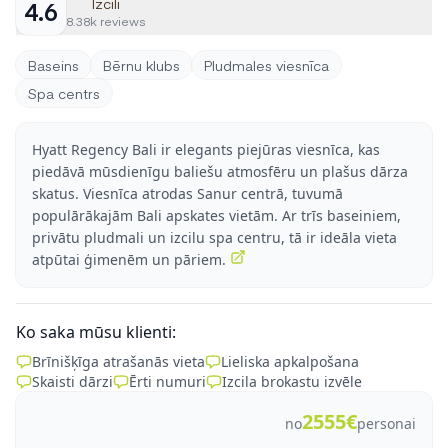
Izcili
4.6
8.38k reviews
Baseins
Bērnu klubs
Pludmales viesnīca
Spa centrs
Hyatt Regency Bali ir elegants piejūras viesnīca, kas
piedāvā mūsdienīgu baliešu atmosfēru un plašus dārza
skatus. Viesnīca atrodas Sanur centrā, tuvumā
populārākajām Bali apskates vietām. Ar trīs baseiniem,
privātu pludmali un izcilu spa centru, tā ir ideāla vieta
atpūtai ģimenēm un pāriem.
Ko saka mūsu klienti:
Brīnišķīga atrašanās vieta
Lieliska apkalpošana
Skaisti dārzi
Ērti numuri
Izcila brokastu izvēle
2555€
no
personai