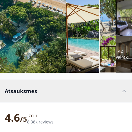
+42
vairāk
Atsauksmes
4.6
Izcili
/5
8.38k reviews