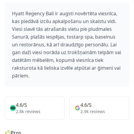
Hyatt Regency Bali ir augsti novērtēta viesnīca,
kas piedāvā izcilu apkalpošanu un skaistu vidi.
Viesi slavē tās atrašanās vietu pie pludmales
Sanurā, plašās iespējas, tostarp spa, baseinus
un restorānus, kā arī draudzīgo personālu. Lai
gan daži viesi norāda uz trokšņainām telpām vai
datētām mēbelēm, kopumā viesnīca tiek
raksturota kā lieliska izvēle atpūtai ar ģimeni vai
pāriem.
4.6/5
4.6/5
2.8k reviews
2.9k reviews
Pros