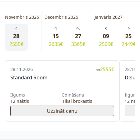
Novembris 2026
Decembris 2026
Janvāris 2027
S
O
Sv
S
P
28
15
27
09
25
2555€
2635€
3365€
2509€
2449€
2555€
28.11.2026
28.11.
no
Standard Room
Delux
Ilgums
Ēdināšana
Ilgums
12 naktis
Tikai brokastis
12 nakt
Uzzināt cenu