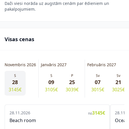
Daži viesi norāda uz augstām cenām par ēdieniem un
pakalpojumiem.
Visas cenas
Novembris 2026
Janvāris 2027
Februāris 2027
S
S
P
Sv
Sv
28
09
25
07
21
3145€
3105€
3039€
3015€
3025€
3145€
28.11.2026
28.11.
no
Beach room
Ocean 