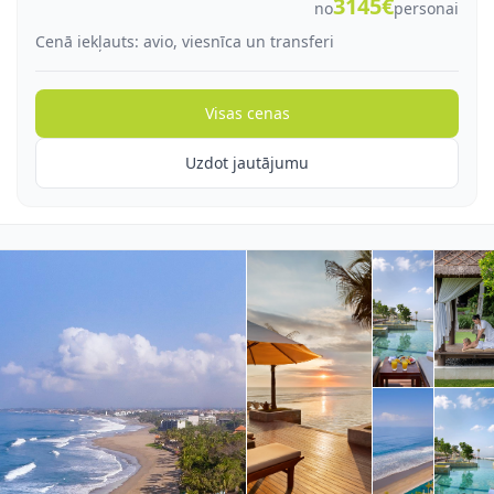
3145€
no
personai
Cenā iekļauts: avio, viesnīca un transferi
Visas cenas
Uzdot jautājumu