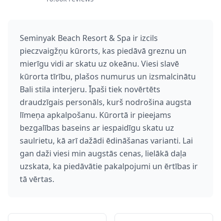
Seminyak Beach Resort & Spa ir izcils
pieczvaigžņu kūrorts, kas piedāvā greznu un
mierīgu vidi ar skatu uz okeānu. Viesi slavē
kūrorta tīrību, plašos numurus un izsmalcinātu
Bali stila interjeru. Īpaši tiek novērtēts
draudzīgais personāls, kurš nodrošina augsta
līmeņa apkalpošanu. Kūrortā ir pieejams
bezgalības baseins ar iespaidīgu skatu uz
saulrietu, kā arī dažādi ēdināšanas varianti. Lai
gan daži viesi min augstās cenas, lielākā daļa
uzskata, ka piedāvātie pakalpojumi un ērtības ir
tā vērtas.