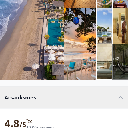
+42
vairāk
Atsauksmes
4.8
Izcili
/5
10.06k reviews