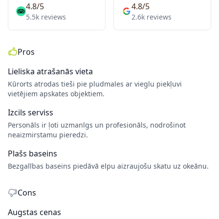
4.8/5
4.8/5
5.5k reviews
2.6k reviews
Pros
Lieliska atrašanās vieta
Kūrorts atrodas tieši pie pludmales ar vieglu piekļuvi
vietējiem apskates objektiem.
Izcils serviss
Personāls ir ļoti uzmanīgs un profesionāls, nodrošinot
neaizmirstamu pieredzi.
Plašs baseins
Bezgalības baseins piedāvā elpu aizraujošu skatu uz okeānu.
Cons
Augstas cenas