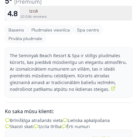
5*
(Premium)
Izcili
4.8
10.06k reviews
Baseins
Pludmales viesnīca
Spa centrs
Privāta pludmale
The Seminyak Beach Resort & Spa ir stilīgs pludmales
kūrorts, kas piedāvā mūsdienīgu un elegantu atmosfēru.
Ar izsmalcinātiem numuriem un villām, tas ir ideāli
piemērots mūsdienu ceļotājiem. Kūrorts atrodas
gleznainā ainavā ar tradicionālām baliešu iezīmēm,
nodrošinot patīkamu atpūtu no ikdienas steigas.
Ko saka mūsu klienti:
Brīnišķīga atrašanās vieta
Lieliska apkalpošana
Skaisti skati
Izcila tīrība
Ērti numuri