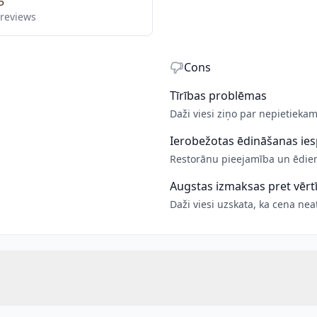
5
 reviews
Cons
Tīrības problēmas
Daži viesi ziņo par nepietiekam
Ierobežotas ēdināšanas ies
Restorānu pieejamība un ēdien
Augstas izmaksas pret vērt
Daži viesi uzskata, ka cena ne