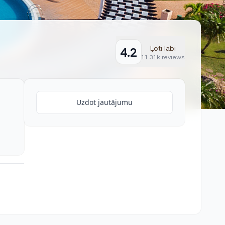
Ļoti labi
4.2
11.31k reviews
Uzdot jautājumu