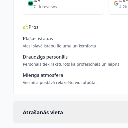
4/5
4.4/
7.1k reviews
4.2k
Pros
Plašas istabas
Viesi slavē istabu lielumu un komfortu.
Draudzīgs personāls
Personāls tiek raksturots kā profesionāls un laipns.
Mierīga atmosfēra
Viesnīca piedāvā relaksētu vidi atpūtai.
Atrašanās vieta