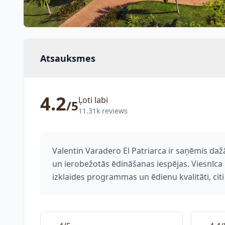
Atsauksmes
4.2
Ļoti labi
/5
11.31k reviews
Valentin Varadero El Patriarca ir saņēmis daž
un ierobežotās ēdināšanas iespējas. Viesnīca 
izklaides programmas un ēdienu kvalitāti, ci