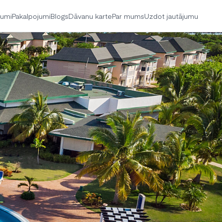
jumi
Pakalpojumi
Blogs
Dāvanu karte
Par mums
Uzdot jautājumu