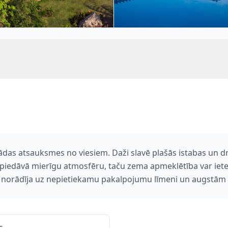
ādas atsauksmes no viesiem. Daži slavē plašās istabas un dra
piedāvā mierīgu atmosfēru, taču zema apmeklētība var ietek
ti norādīja uz nepietiekamu pakalpojumu līmeni un augstām