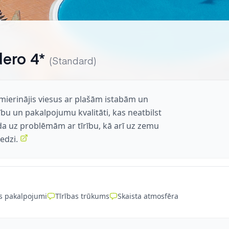
dero 4*
(Standard)
pmierinājis viesus ar plašām istabām un
ību un pakalpojumu kvalitāti, kas neatbilst
da uz problēmām ar tīrību, kā arī uz zemu
edzi.
s pakalpojumi
Tīrības trūkums
Skaista atmosfēra