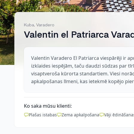
Kuba, Varadero
Valentin el Patriarca Vara
Valentin Varadero El Patriarca viespārēji ir a
izklaides iespējām, taču daudzi sūdzas par tīr
visaptveroša kūrorta standartiem. Viesi norā
apkalpošanas līmeni, kas ietekmē kopējo pier
Ko saka mūsu klienti:
Plašas istabas
Zema apkalpošana
Vāji ēdināšana