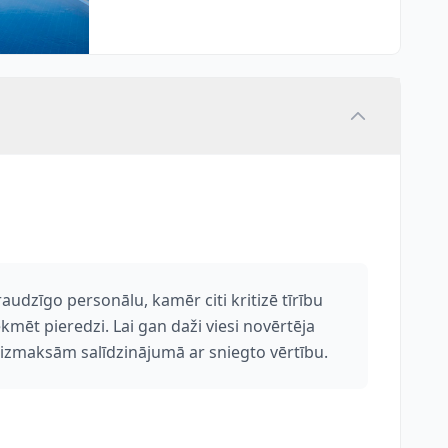
udzīgo personālu, kamēr citi kritizē tīrību
mēt pieredzi. Lai gan daži viesi novērtēja
 izmaksām salīdzinājumā ar sniegto vērtību.