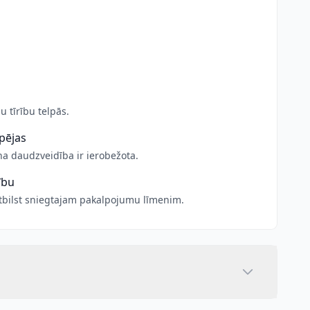
u tīrību telpās.
pējas
a daudzveidība ir ierobežota.
ību
atbilst sniegtajam pakalpojumu līmenim.