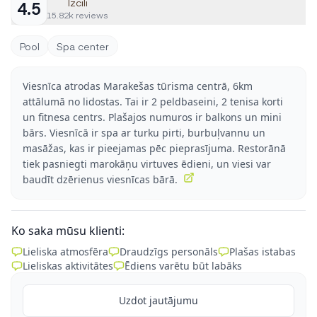
Izcili
4.5
15.82k reviews
Pool
Spa center
Viesnīca atrodas Marakešas tūrisma centrā, 6km
attālumā no lidostas. Tai ir 2 peldbaseini, 2 tenisa korti
un fitnesa centrs. Plašajos numuros ir balkons un mini
bārs. Viesnīcā ir spa ar turku pirti, burbuļvannu un
masāžas, kas ir pieejamas pēc pieprasījuma. Restorānā
tiek pasniegti marokāņu virtuves ēdieni, un viesi var
baudīt dzērienus viesnīcas bārā.
Ko saka mūsu klienti:
Lieliska atmosfēra
Draudzīgs personāls
Plašas istabas
Lieliskas aktivitātes
Ēdiens varētu būt labāks
Uzdot jautājumu