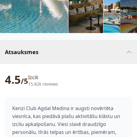
+40
vairāk
Atsauksmes
4.5
Izcili
/5
15.82k reviews
Kenzi Club Agdal Medina ir augsti novērtēta
viesnīca, kas piedāvā plašu aktivitāšu klāstu un
izcilu apkalpošanu. Viesi slavē draudzīgo
personālu, tīrās telpas un ērtības, piemēram,