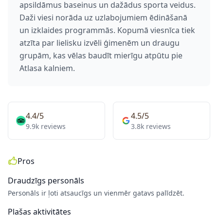
apsildāmus baseinus un dažādus sporta veidus.
Daži viesi norāda uz uzlabojumiem ēdināšanā
un izklaides programmās. Kopumā viesnīca tiek
atzīta par lielisku izvēli ģimenēm un draugu
grupām, kas vēlas baudīt mierīgu atpūtu pie
Atlasa kalniem.
4.4/5
4.5/5
9.9k reviews
3.8k reviews
Pros
Draudzīgs personāls
Personāls ir ļoti atsaucīgs un vienmēr gatavs palīdzēt.
Plašas aktivitātes