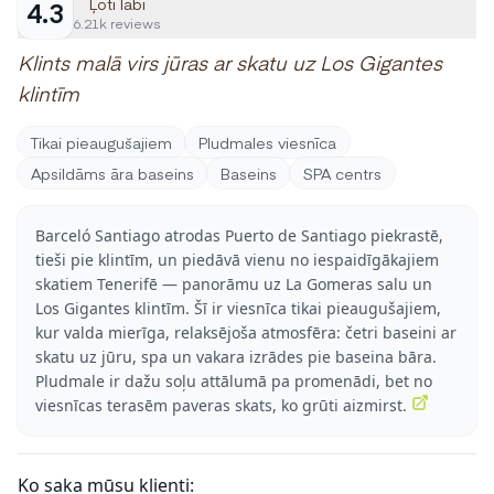
Ļoti labi
4.3
6.21k reviews
Klints malā virs jūras ar skatu uz Los Gigantes
klintīm
Tikai pieaugušajiem
Pludmales viesnīca
Apsildāms āra baseins
Baseins
SPA centrs
Barceló Santiago atrodas Puerto de Santiago piekrastē,
tieši pie klintīm, un piedāvā vienu no iespaidīgākajiem
skatiem Tenerifē — panorāmu uz La Gomeras salu un
Los Gigantes klintīm. Šī ir viesnīca tikai pieaugušajiem,
kur valda mierīga, relaksējoša atmosfēra: četri baseini ar
skatu uz jūru, spa un vakara izrādes pie baseina bāra.
Pludmale ir dažu soļu attālumā pa promenādi, bet no
viesnīcas terasēm paveras skats, ko grūti aizmirst.
Ko saka mūsu klienti: