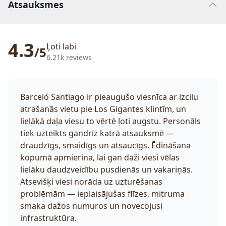
Atsauksmes
4.3
Ļoti labi
/5
6.21k reviews
Barceló Santiago ir pieaugušo viesnīca ar izcilu
atrašanās vietu pie Los Gigantes klintīm, un
lielākā daļa viesu to vērtē ļoti augstu. Personāls
tiek uzteikts gandrīz katrā atsauksmē —
draudzīgs, smaidīgs un atsaucīgs. Ēdināšana
kopumā apmierina, lai gan daži viesi vēlas
lielāku daudzveidību pusdienās un vakariņās.
Atsevišķi viesi norāda uz uzturēšanas
problēmām — ieplaisājušas flīzes, mitruma
smaka dažos numuros un novecojusi
infrastruktūra.