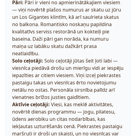
Pāri:
Pāri ir vieni no apmierinātākajiem viesiem
— viņi novērtē plašos numurus ar skatu uz jūru
un Los Gigantes klintīm, kā arī saulrieta skatus
no balkona. Romantisko noskaņu papildina
kvalitatīvs serviss restorānā un kokteiļi pie
baseina. Daži pāri gan norāda, ka numuru
maiņa uz labāku skatu dažkārt prasa
neatlaidību.
Solo ceļotāji:
Solo ceļotāji jūtas šeit ļoti labi —
viesnīca piedāvā drošu un mierīgu vidi ar iespēju
iepazīties ar citiem viesiem. Viņi izceļ piekrastes
pastaigu takas un viesnīcas ērto novietojumu
netālu no ostas. Personāla sirsnība palīdz arī
vienatnes brīžos justies gaidītiem.
Aktīvie ceļotāji:
Viesi, kas meklē aktivitātes,
novērtē dienas programmu — jogu, pilatesu,
ūdens aerobiku un citas nodarbības, kas
iekļautas uzturēšanās cenā. Piekrastes pastaigu
maršruti ir droši un skaisti, un no viesnīcas var