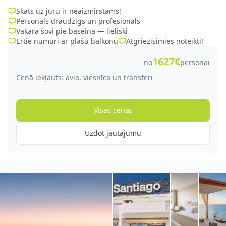
Skats uz jūru ir neaizmirstams!
Personāls draudzīgs un profesionāls
Vakara šovi pie baseina — lieliski
Ērtie numuri ar plašu balkonu
Atgriezīsimies noteikti!
1627€
no
personai
Cenā iekļauts: avio, viesnīca un transferi
Visas cenas
Uzdot jautājumu