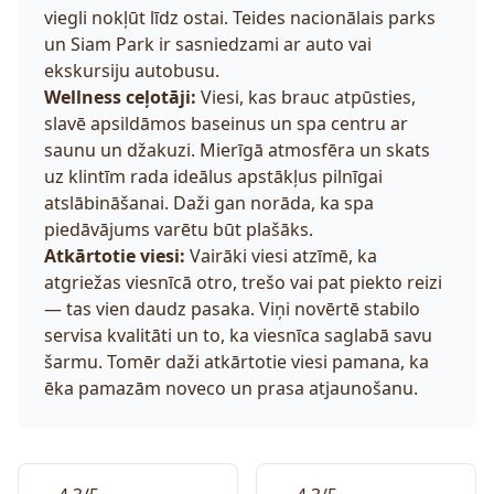
viegli nokļūt līdz ostai. Teides nacionālais parks
un Siam Park ir sasniedzami ar auto vai
ekskursiju autobusu.
Wellness ceļotāji:
Viesi, kas brauc atpūsties,
slavē apsildāmos baseinus un spa centru ar
saunu un džakuzi. Mierīgā atmosfēra un skats
uz klintīm rada ideālus apstākļus pilnīgai
atslābināšanai. Daži gan norāda, ka spa
piedāvājums varētu būt plašāks.
Atkārtotie viesi:
Vairāki viesi atzīmē, ka
atgriežas viesnīcā otro, trešo vai pat piekto reizi
— tas vien daudz pasaka. Viņi novērtē stabilo
servisa kvalitāti un to, ka viesnīca saglabā savu
šarmu. Tomēr daži atkārtotie viesi pamana, ka
ēka pamazām noveco un prasa atjaunošanu.