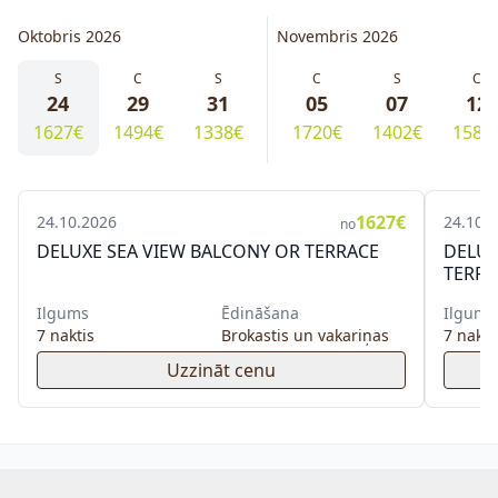
Oktobris 2026
Novembris 2026
S
C
S
C
S
C
24
29
31
05
07
12
1627€
1494€
1338€
1720€
1402€
1584
1627€
24.10.2026
24.10.
no
DELUXE SEA VIEW BALCONY OR TERRACE
DELUX
TERRA
Ilgums
Ēdināšana
Ilgums
7 naktis
Brokastis un vakariņas
7 nakti
Uzzināt cenu