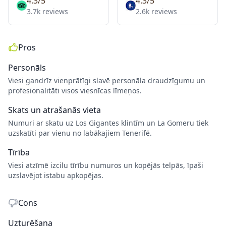
4.3/5
4.3/5
3.7k reviews
2.6k reviews
Pros
Personāls
Viesi gandrīz vienprātīgi slavē personāla draudzīgumu un
profesionalitāti visos viesnīcas līmeņos.
Skats un atrašanās vieta
Numuri ar skatu uz Los Gigantes klintīm un La Gomeru tiek
uzskatīti par vienu no labākajiem Tenerifē.
Tīrība
Viesi atzīmē izcilu tīrību numuros un kopējās telpās, īpaši
uzslavējot istabu apkopējas.
Cons
Uzturēšana