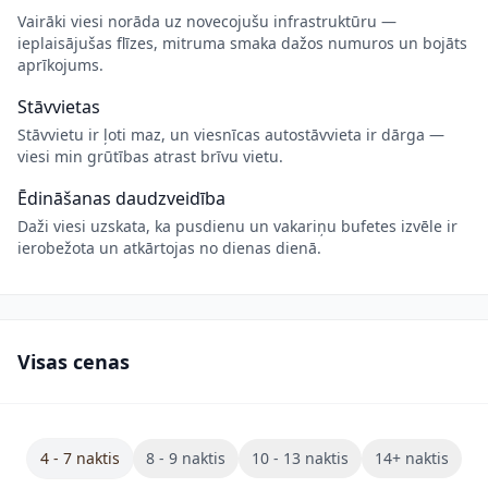
Vairāki viesi norāda uz novecojušu infrastruktūru —
ieplaisājušas flīzes, mitruma smaka dažos numuros un bojāts
aprīkojums.
Stāvvietas
Stāvvietu ir ļoti maz, un viesnīcas autostāvvieta ir dārga —
viesi min grūtības atrast brīvu vietu.
Ēdināšanas daudzveidība
Daži viesi uzskata, ka pusdienu un vakariņu bufetes izvēle ir
ierobežota un atkārtojas no dienas dienā.
Visas cenas
4 - 7 naktis
8 - 9 naktis
10 - 13 naktis
14+ naktis