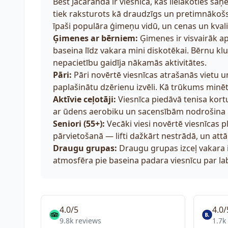
Best Jacaranda ir viesnīca, kas lielākoties 
tiek raksturots kā draudzīgs un pretimnākošs
īpaši populāra ģimeņu vidū, un cenas un kvali
Ģimenes ar bērniem:
Ģimenes ir visvairāk a
baseina līdz vakara mini diskotēkai. Bērnu klu
nepacietību gaidīja nākamās aktivitātes.
Pāri:
Pāri novērtē viesnīcas atrašanās vietu un 
paplašinātu dzērienu izvēli. Kā trūkums min
Aktīvie ceļotāji:
Viesnīca piedāvā tenisa kortu
ar ūdens aerobiku un sacensībām nodrošina pa
Seniori (55+):
Vecāki viesi novērtē viesnīcas p
pārvietošanā — lifti dažkārt nestrādā, un att
Draugu grupas:
Draugu grupas izceļ vakara i
atmosfēra pie baseina padara viesnīcu par labu i
4.0/5
4.0/
9.8k reviews
1.7k