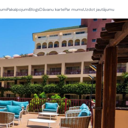
jumi
Pakalpojumi
Blogs
Dāvanu karte
Par mums
Uzdot jautājumu