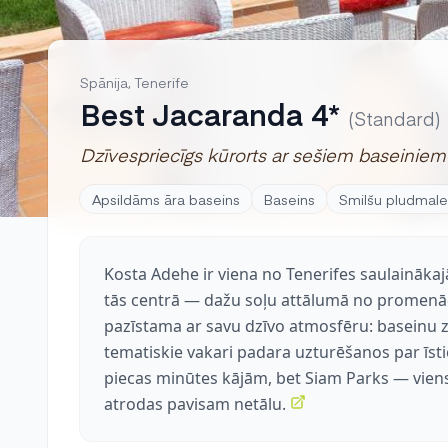
Spānija, Tenerife
Best Jacaranda 4*
(Standard)
Dzīvespriecīgs kūrorts ar sešiem baseiniem
Apsildāms āra baseins
Baseins
Smilšu pludmale
Kosta Adehe ir viena no Tenerifes saulainākaj
tās centrā — dažu soļu attālumā no promenāde
pazīstama ar savu dzīvo atmosfēru: baseinu 
tematiskie vakari padara uzturēšanos par īst
piecas minūtes kājām, bet Siam Parks — vie
atrodas pavisam netālu.