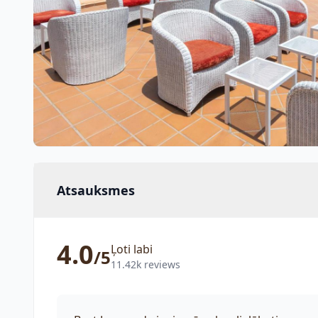
Atsauksmes
4.0
Ļoti labi
/5
11.42k reviews