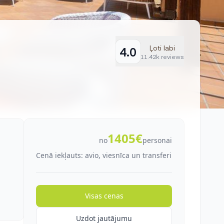
Ļoti labi
4.0
11.42k reviews
1405€
no
personai
Cenā iekļauts: avio, viesnīca un transferi
Visas cenas
Uzdot jautājumu