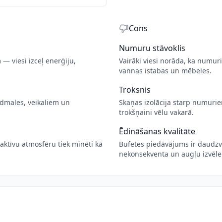
Cons
Numuru stāvoklis
— viesi izceļ enerģiju,
Vairāki viesi norāda, ka numur
vannas istabas un mēbeles.
Troksnis
dmales, veikaliem un
Skaņas izolācija starp numurie
trokšņaini vēlu vakarā.
Ēdināšanas kvalitāte
aktīvu atmosfēru tiek minēti kā
Bufetes piedāvājums ir daudzvei
nekonsekventa un augļu izvēle