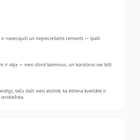
i ir novecojuši un nepieciešams remonts — īpaši
m ir vāja — viesi dzird kaimiņus, un koridoros var būt
dīgs, taču daži viesi atzīmē, ka ēdiena kvalitāte ir
 ierobežota.