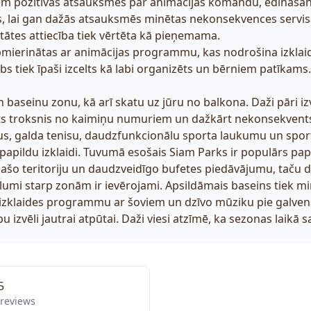
saņem pozitīvas atsauksmes par animācijas komandu, ēdināš
, lai gan dažās atsauksmēs minētas nekonsekvences servisa 
tātes attiecība tiek vērtēta kā pieņemama.
pmierinātas ar animācijas programmu, kas nodrošina izklai
bs tiek īpaši izcelts kā labi organizēts un bērniem patīkams.
baseinu zonu, kā arī skatu uz jūru no balkona. Daži pāri izvēl
ēts troksnis no kaimiņu numuriem un dažkārt nekonsekvents 
s, galda tenisu, daudzfunkcionālu sporta laukumu un sporta 
pildu izklaidi. Tuvumā esošais Siam Parks ir populārs papi
lašo teritoriju un daudzveidīgo bufetes piedāvājumu, taču daž
ālumi starp zonām ir ievērojami. Apsildāmais baseins tiek mi
zklaides programmu ar šoviem un dzīvo mūziku pie galvenā b
zvēli jautrai atpūtai. Daži viesi atzīmē, ka sezonas laikā sau
5
 reviews