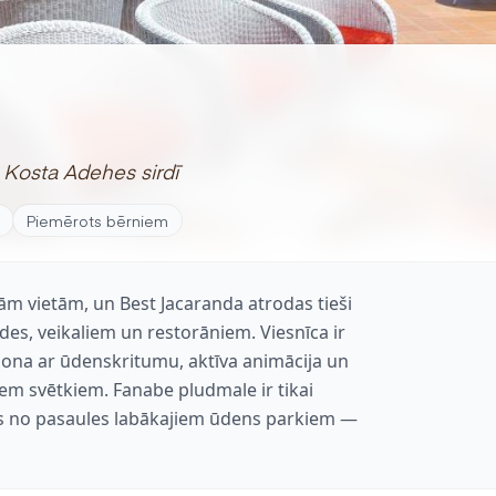
 Kosta Adehes sirdī
Piemērots bērniem
ām vietām, un Best Jacaranda atrodas tieši
s, veikaliem un restorāniem. Viesnīca ir
zona ar ūdenskritumu, aktīva animācija un
iem svētkiem. Fanabe pludmale ir tikai
ns no pasaules labākajiem ūdens parkiem —