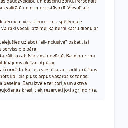
anas daudzveidību un baseinu zonu. Personāls
kvalitātē un numuru stāvoklī. Viesnīca ir
di bērniem visu dienu — no spēlēm pie
 Vairāki vecāki atzīmē, ka bērni katru dienu ar
ējušies uzlabot "all-inclusive" paketi, lai
serviss pie bāra.
zāli, ko aktīvie viesi novērtē. Baseinu zona
ldinājums aktīvai atpūtai.
i norāda, ka liela viesnīca var radīt grūtības
nēts kā liels pluss ārpus vasaras sezonas.
aseina. Bāru izvēle teritorijā un aktīvā
ļošanās krēsli tiek rezervēti ļoti agri no rīta.