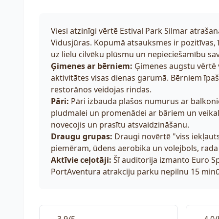
Viesi atzinīgi vērtē Estival Park Silmar atraša
Vidusjūras. Kopumā atsauksmes ir pozitīvas, 
uz lielu cilvēku plūsmu un nepieciešamību sav
Ģimenes ar bērniem:
Ģimenes augstu vērtē 
aktivitātes visas dienas garumā. Bērniem īpaš
restorānos veidojas rindas.
Pāri:
Pāri izbauda plašos numurus ar balkon
pludmalei un promenādei ar bāriem un veikali
novecojis un prasītu atsvaidzināšanu.
Draugu grupas:
Draugi novērtē "viss iekļaut
piemēram, ūdens aerobika un volejbols, rada d
Aktīvie ceļotāji:
Šī auditorija izmanto Euro Sp
PortAventura atrakciju parku nepilnu 15 mi