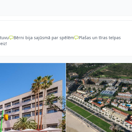
 tuvu
Bērni bija sajūsmā par spēlēm
Plašas un tīras telpas
eiz!