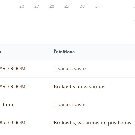
26
27
28
29
30
31
s
Ēdināšana
DARD ROOM
Tikai brokastis
DARD ROOM
Brokastis un vakariņas
x Room
Tikai brokastis
DARD ROOM
Brokastis, vakariņas un pusdienas