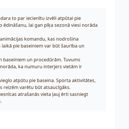
dara to par iecienītu izvēli atpūtai pie
 ēdināšanu, lai gan pīķa sezonā viesi norāda
 animācijas komandu, kas nodrošina
s laikā pie baseiniem var būt šaurība un
em baseiniem un procedūrām. Tuvums
norāda, ka numuru interjers vietām ir
eglo atpūtu pie baseina. Sporta aktivitātes,
os reizēm varētu būt atsaucīgāks.
snīcas atrašanās vieta ļauj ērti sasniegt
.