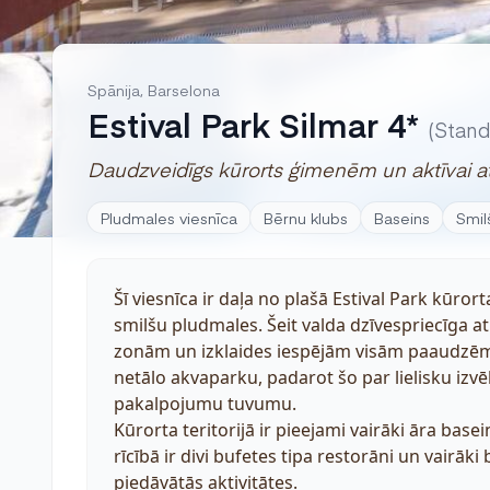
Spānija, Barselona
Estival Park Silmar 4*
(Stand
Daudzveidīgs kūrorts ģimenēm un aktīvai at
Pludmales viesnīca
Bērnu klubs
Baseins
Smil
Šī viesnīca ir daļa no plašā Estival Park kūro
smilšu pludmales. Šeit valda dzīvespriecīga a
zonām un izklaides iespējām visām paaudzēm. 
netālo akvaparku, padarot šo par lielisku izv
pakalpojumu tuvumu.
Kūrorta teritorijā ir pieejami vairāki āra base
rīcībā ir divi bufetes tipa restorāni un vairāk
piedāvātās aktivitātes.