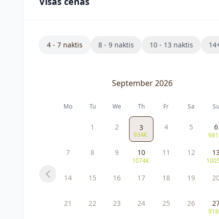
Visas cenas
4 - 7 naktis
8 - 9 naktis
10 - 13 naktis
14+
September 2026
Mo
Tu
We
Th
Fr
Sa
S
1
2
4
5
6
3
934€
981
7
8
9
10
11
12
1
1074€
100
14
15
16
17
18
19
2
Previous
21
22
23
24
25
26
2
918