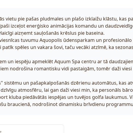
nās vietu pie pašas pludmales un plašo izklaižu klāstu, kas pa
īpaši izceļot enerģisko animācijas komandu un daudzveidīgo
laicīgi aizņemt sauļošanās krēslus pie baseina.
viesnīcas tuvumu Aquopolis ūdensparkam un profesionālo
i patīk spēles un vakara šovi, taču vecāki atzīmē, ka sezona
iem un iespēju apmeklēt Aquum Spa centru ar tā daudzaji
em nodrošina romantisku vidi pastaigām, tomēr daži viesi 
s" sistēmu un pašapkalpošanās dzērienu automātus, kas atvi
zīvīgu atmosfēru, lai gan daži viesi min, ka personāls bār
ort kluba piedāvātās iespējas un tuvējos golfa laukumus. Vie
nūšu braucienā, nodrošinot dinamisku brīvdienu programmu