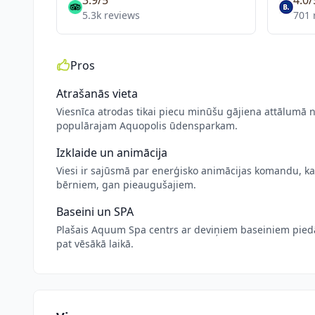
3.9/5
4.0/
5.3k reviews
701 
Pros
Atrašanās vieta
Viesnīca atrodas tikai piecu minūšu gājiena attālumā
populārajam Aquopolis ūdensparkam.
Izklaide un animācija
Viesi ir sajūsmā par enerģisko animācijas komandu, ka
bērniem, gan pieaugušajiem.
Baseini un SPA
Plašais Aquum Spa centrs ar deviņiem baseiniem piedāv
pat vēsākā laikā.