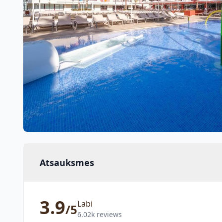
Atsauksmes
3.9
Labi
/5
6.02k reviews