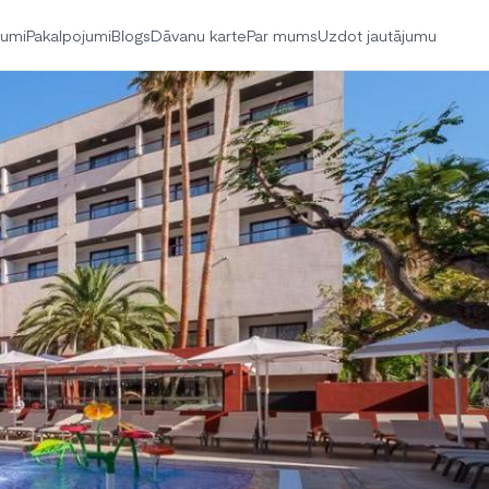
jumi
Pakalpojumi
Blogs
Dāvanu karte
Par mums
Uzdot jautājumu