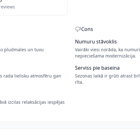
5
reviews
Cons
Numuru stāvoklis
 no pludmales un tuvu
Vairāki viesi norāda, ka numur
nepieciešama modernizācija.
Serviss pie baseina
s rada lielisku atmosfēru gan
Sezonas laikā ir grūti atrast br
rīta.
ā izcilas relaksācijas iespējas