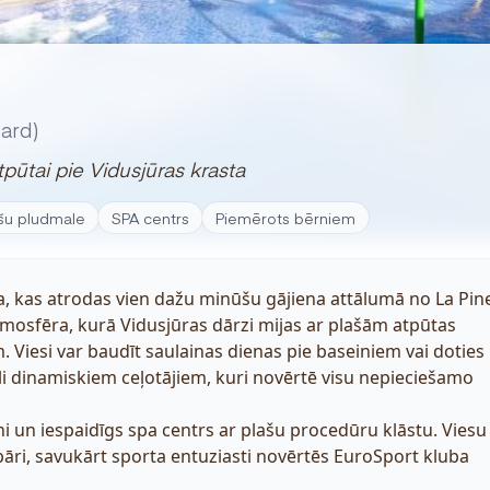
ard)
pūtai pie Vidusjūras krasta
šu pludmale
SPA centrs
Piemērots bērniem
rta, kas atrodas vien dažu minūšu gājiena attālumā no La Pi
tmosfēra, kurā Vidusjūras dārzi mijas ar plašām atpūtas
Viesi var baudīt saulainas dienas pie baseiniem vai doties
ēli dinamiskiem ceļotājiem, kuri novērtē visu nepieciešamo
ini un iespaidīgs spa centrs ar plašu procedūru klāstu. Viesu
i bāri, savukārt sporta entuziasti novērtēs EuroSport kluba