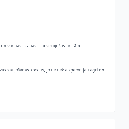
i un vannas istabas ir novecojušas un tām
īvus sauļošanās krēslus, jo tie tiek aizņemti jau agri no