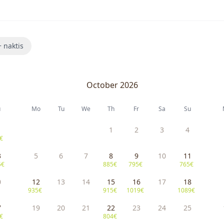
 naktis
October 2026
u
Mo
Tu
We
Th
Fr
Sa
Su
1
2
3
4
€
3
5
6
7
8
9
10
11
5€
885€
795€
765€
0
12
13
14
15
16
17
18
935€
915€
1019€
1089€
7
19
20
21
22
23
24
25
€
804€