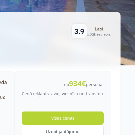
Labi
3.9
6.02k reviews
934€
neda
no
personai
Cenā iekļauts: avio, viesnīca un transferi
 uz
Visas cenas
Uzdot jautājumu