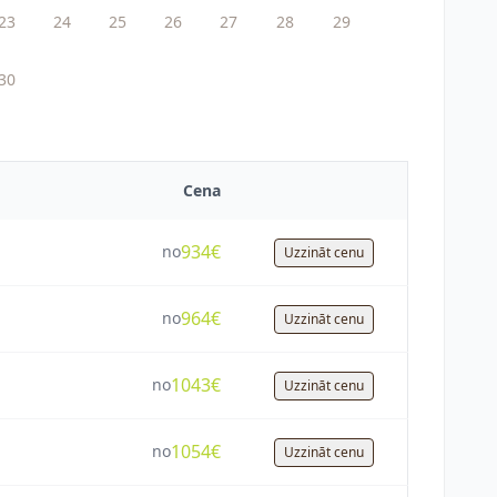
23
24
25
26
27
28
29
30
Cena
934€
no
Uzzināt cenu
964€
no
Uzzināt cenu
1043€
no
Uzzināt cenu
1054€
no
Uzzināt cenu