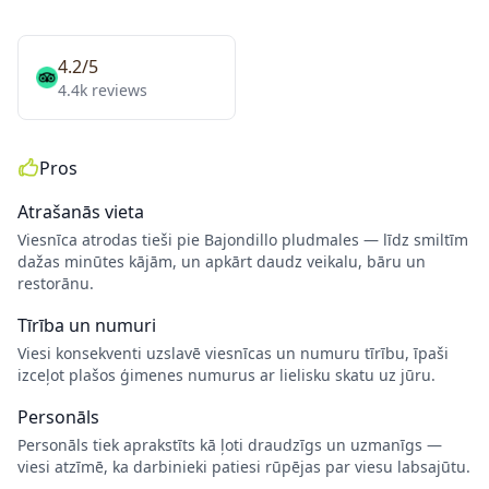
4.2/5
4.4k reviews
Pros
Atrašanās vieta
Viesnīca atrodas tieši pie Bajondillo pludmales — līdz smiltīm
dažas minūtes kājām, un apkārt daudz veikalu, bāru un
restorānu.
Tīrība un numuri
Viesi konsekventi uzslavē viesnīcas un numuru tīrību, īpaši
izceļot plašos ģimenes numurus ar lielisku skatu uz jūru.
Personāls
Personāls tiek aprakstīts kā ļoti draudzīgs un uzmanīgs —
viesi atzīmē, ka darbinieki patiesi rūpējas par viesu labsajūtu.