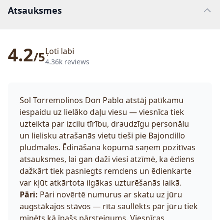
Atsauksmes
4.2
Ļoti labi
/5
4.36k reviews
Sol Torremolinos Don Pablo atstāj patīkamu
iespaidu uz lielāko daļu viesu — viesnīca tiek
uzteikta par izcilu tīrību, draudzīgu personālu
un lielisku atrašanās vietu tieši pie Bajondillo
pludmales. Ēdināšana kopumā saņem pozitīvas
atsauksmes, lai gan daži viesi atzīmē, ka ēdiens
dažkārt tiek pasniegts remdens un ēdienkarte
var kļūt atkārtota ilgākas uzturēšanās laikā.
Pāri:
Pāri novērtē numurus ar skatu uz jūru
augstākajos stāvos — rīta saullēkts pār jūru tiek
minēts kā īpašs pārsteigums. Viesnīcas