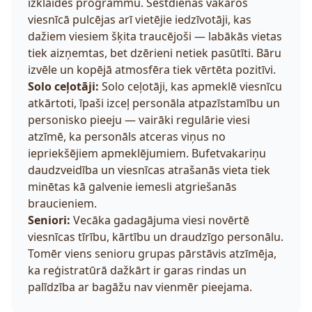
izklaides programmu. Sestdienas vakaros
viesnīcā pulcējas arī vietējie iedzīvotāji, kas
dažiem viesiem šķita traucējoši — labākās vietas
tiek aizņemtas, bet dzērieni netiek pasūtīti. Bāru
izvēle un kopējā atmosfēra tiek vērtēta pozitīvi.
Solo ceļotāji:
Solo ceļotāji, kas apmeklē viesnīcu
atkārtoti, īpaši izceļ personāla atpazīstamību un
personisko pieeju — vairāki regulārie viesi
atzīmē, ka personāls atceras viņus no
iepriekšējiem apmeklējumiem. Bufetvakariņu
daudzveidība un viesnīcas atrašanās vieta tiek
minētas kā galvenie iemesli atgriešanās
braucieniem.
Seniori:
Vecāka gadagājuma viesi novērtē
viesnīcas tīrību, kārtību un draudzīgo personālu.
Tomēr viens senioru grupas pārstāvis atzīmēja,
ka reģistratūrā dažkārt ir garas rindas un
palīdzība ar bagāžu nav vienmēr pieejama.