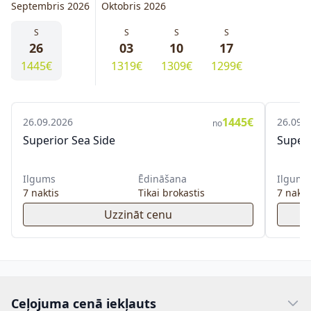
Septembris 2026
Oktobris 2026
S
S
S
S
26
03
10
17
1445€
1319€
1309€
1299€
1445€
26.09.2026
26.09.
no
Superior Sea Side
Superi
Ilgums
Ēdināšana
Ilgums
7 naktis
Tikai brokastis
7 nakti
Uzzināt cenu
Ceļojuma cenā iekļauts