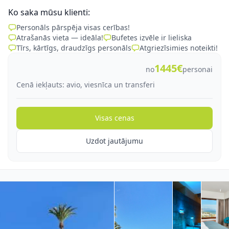
Ko saka mūsu klienti:
Personāls pārspēja visas cerības!
Atrašanās vieta — ideāla!
Bufetes izvēle ir lieliska
Tīrs, kārtīgs, draudzīgs personāls
Atgriezīsimies noteikti!
1445€
no
personai
Cenā iekļauts: avio, viesnīca un transferi
Visas cenas
Uzdot jautājumu