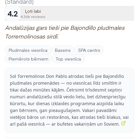
(Standard)
Ļoti labi
4.2
4.36k reviews
Andalūzijas gars tieši pie Bajondillo pludmales
Torremolinosas sirdī.
Pludmales viesnīca
Baseins
SPA centrs
Piemērots bērniem
Top viesnīca
Sol Torremolinos Don Pablo atrodas tieši pie Bajondillo
pludmales promenādes — no viesnīcas līdz smiltīm ir
tikai dažas minūtes kājām. Četrsimt trīsdesmit septiņi
numuri andalūziešu stilā veido lielu, bet dzīvespriecīgu
kūrortu, kur dienas izklaides programma aizpilda laiku
gan bērniem, gan pieaugušajiem. Vakari pavadāmi
vietējos bāros un restorānos, kas atrodas tieši blakus, vai
arī pašā viesnīcā — ar bufetes vakariņām un šoviem.