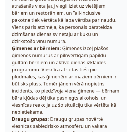
atrašanās vieta ļauj viegli iziet uz vietējiem
bāriem un restorāniem, un "all-inclusive"
pakotne tiek vērtēta kā laba vērtība par naudu.
Viens pāris atzīmēja, ka personāls pārsteidza
dzimšanas dienas svinētāju ar kūku un
dzirkstošo vīnu numurā.
Ģimenes ar bērniem:
Ģimenes izceļ plašos
ģimenes numurus ar pilnvērtīgām papildu
gultām bērniem un aktīvo dienas izklaides
programmu. Viesnīca atrodas tieši pie
pludmales, kas ģimenēm ar maziem bērniem ir
būtisks pluss. Tomēr jāņem vērā nopietns
incidents, ko piedzīvoja viena ģimene — bērnam
bāra kļūdas dēļ tika pasniegts alkohols, un
viesnīcas reakcija uz šo situāciju tika vērtēta kā
nepietiekama.
Draugu grupas:
Draugu grupas novērtē
viesnīcas sabiedrisko atmosfēru un vakara