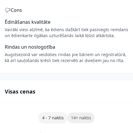
Cons
Ēdināšanas kvalitāte
Vairāki viesi atzīmē, ka ēdiens dažkārt tiek pasniegts remdans
un ēdienkarte ilgākas uzturēšanās laikā kļūst atkārtota.
Rindas un noslogotība
Augstsezonā var veidoties rindas pie bāriem un reģistratūrā,
kā arī sauļošanās krēsli tiek rezervēti ar dvieļiem jau no rīta.
Visas cenas
4 - 7 naktis
14+ naktis