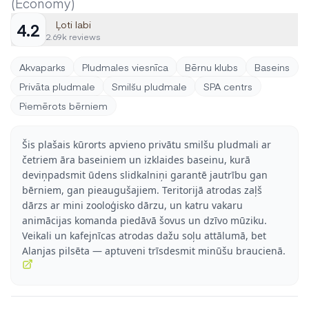
(Economy)
Ļoti labi
4.2
2.69k reviews
Akvaparks
Pludmales viesnīca
Bērnu klubs
Baseins
Privāta pludmale
Smilšu pludmale
SPA centrs
Piemērots bērniem
Šis plašais kūrorts apvieno privātu smilšu pludmali ar
četriem āra baseiniem un izklaides baseinu, kurā
deviņpadsmit ūdens slidkalniņi garantē jautrību gan
bērniem, gan pieaugušajiem. Teritorijā atrodas zaļš
dārzs ar mini zooloģisko dārzu, un katru vakaru
animācijas komanda piedāvā šovus un dzīvo mūziku.
Veikali un kafejnīcas atrodas dažu soļu attālumā, bet
Alanjas pilsēta — aptuveni trīsdesmit minūšu braucienā.