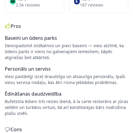
2.5k reviews
187 reviews
Pros
Baseini un ūdens parks
Deviņpadsmit slidkalniņi un pieci baseini — viesi atzīmē, ka
ūdens parks ir viens no galvenajiem iemesliem, kāpēc
atgriežas šeit atkārtoti.
Personāls un serviss
Viesi pastāvīgi izceļ draudzīgo un atsaucīgo personālu, īpaši
viesu servisa nodaļu, kas ātri risina jebkādas problēmas.
Ēdināšanas daudzveidība
Bufetstila ēdieni trīs reizes dienā, à la carte restorāns ar jūras
veltēm un turkāņu virtuvi, kā arī konditorejas bārs nodrošina
plašu izvēli.
Cons