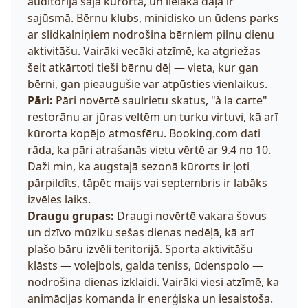
auditorija šajā kūrortā, un lielākā daļa ir
sajūsmā. Bērnu klubs, minidisko un ūdens parks
ar slidkalniņiem nodrošina bērniem pilnu dienu
aktivitāšu. Vairāki vecāki atzīmē, ka atgriežas
šeit atkārtoti tieši bērnu dēļ — vieta, kur gan
bērni, gan pieaugušie var atpūsties vienlaikus.
Pāri:
Pāri novērtē saulrietu skatus, "à la carte"
restorānu ar jūras veltēm un turku virtuvi, kā arī
kūrorta kopējo atmosfēru. Booking.com dati
rāda, ka pāri atrašanās vietu vērtē ar 9.4 no 10.
Daži min, ka augstajā sezonā kūrorts ir ļoti
pārpildīts, tāpēc maijs vai septembris ir labāks
izvēles laiks.
Draugu grupas:
Draugi novērtē vakara šovus
un dzīvo mūziku sešas dienas nedēļā, kā arī
plašo bāru izvēli teritorijā. Sporta aktivitāšu
klāsts — volejbols, galda teniss, ūdenspolo —
nodrošina dienas izklaidi. Vairāki viesi atzīmē, ka
animācijas komanda ir enerģiska un iesaistoša.