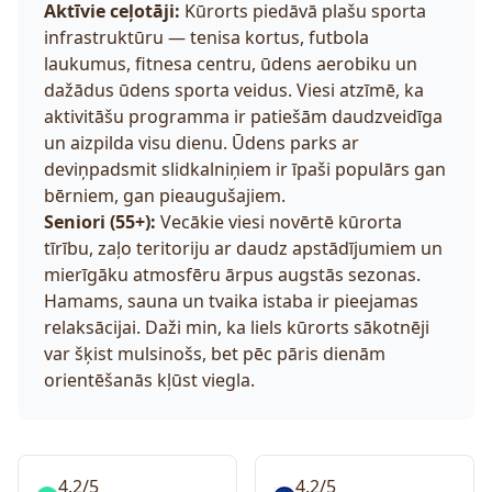
Aktīvie ceļotāji:
Kūrorts piedāvā plašu sporta
infrastruktūru — tenisa kortus, futbola
laukumus, fitnesa centru, ūdens aerobiku un
dažādus ūdens sporta veidus. Viesi atzīmē, ka
aktivitāšu programma ir patiešām daudzveidīga
un aizpilda visu dienu. Ūdens parks ar
deviņpadsmit slidkalniņiem ir īpaši populārs gan
bērniem, gan pieaugušajiem.
Seniori (55+):
Vecākie viesi novērtē kūrorta
tīrību, zaļo teritoriju ar daudz apstādījumiem un
mierīgāku atmosfēru ārpus augstās sezonas.
Hamams, sauna un tvaika istaba ir pieejamas
relaksācijai. Daži min, ka liels kūrorts sākotnēji
var šķist mulsinošs, bet pēc pāris dienām
orientēšanās kļūst viegla.
4.2/5
4.2/5