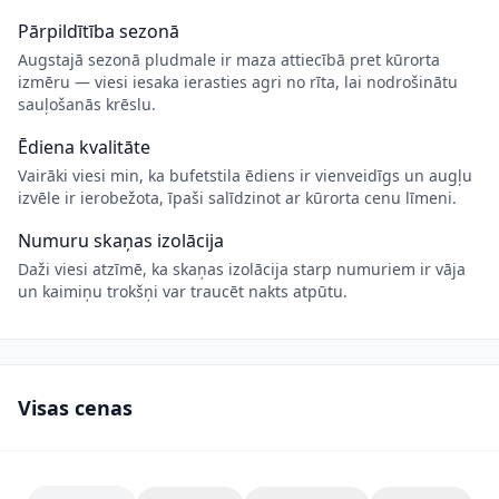
Pārpildītība sezonā
Augstajā sezonā pludmale ir maza attiecībā pret kūrorta
izmēru — viesi iesaka ierasties agri no rīta, lai nodrošinātu
sauļošanās krēslu.
Ēdiena kvalitāte
Vairāki viesi min, ka bufetstila ēdiens ir vienveidīgs un augļu
izvēle ir ierobežota, īpaši salīdzinot ar kūrorta cenu līmeni.
Numuru skaņas izolācija
Daži viesi atzīmē, ka skaņas izolācija starp numuriem ir vāja
un kaimiņu trokšņi var traucēt nakts atpūtu.
Visas cenas