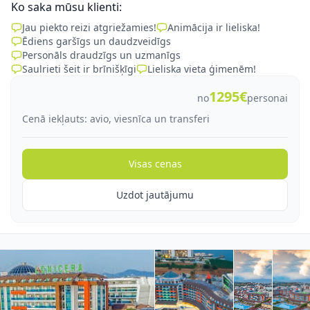
Ko saka mūsu klienti:
Jau piekto reizi atgriežamies!
Animācija ir lieliska!
Ēdiens garšīgs un daudzveidīgs
Personāls draudzīgs un uzmanīgs
Saulrieti šeit ir brīnišķīgi
Lieliska vieta ģimenēm!
1295€
no
personai
Cenā iekļauts: avio, viesnīca un transferi
Visas cenas
Uzdot jautājumu