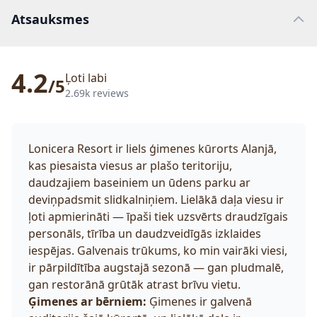
Atsauksmes
4.2
Ļoti labi
/5
2.69k reviews
Lonicera Resort ir liels ģimenes kūrorts Alanjā,
kas piesaista viesus ar plašo teritoriju,
daudzajiem baseiniem un ūdens parku ar
deviņpadsmit slidkalniņiem. Lielākā daļa viesu ir
ļoti apmierināti — īpaši tiek uzsvērts draudzīgais
personāls, tīrība un daudzveidīgās izklaides
iespējas. Galvenais trūkums, ko min vairāki viesi,
ir pārpildītība augstajā sezonā — gan pludmalē,
gan restorānā grūtāk atrast brīvu vietu.
Ģimenes ar bērniem:
Ģimenes ir galvenā