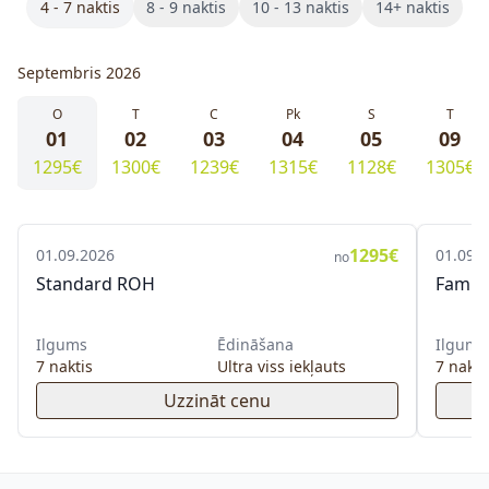
4 - 7 naktis
8 - 9 naktis
10 - 13 naktis
14+ naktis
Septembris 2026
O
T
C
Pk
S
T
01
02
03
04
05
09
1295€
1300€
1239€
1315€
1128€
1305€
1295€
01.09.2026
01.09.
no
Standard ROH
Famil
Ilgums
Ēdināšana
Ilgums
7 naktis
Ultra viss iekļauts
7 nakti
Uzzināt cenu