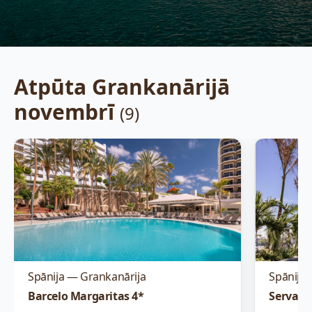
Atpūta Grankanārijā
novembrī
(9)
Spānija — Grankanārija
Spānija 
Barcelo Margaritas 4*
Servatu