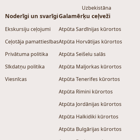
Uzbekistāna
Noderīgi un svarīgi
Galamērķu ceļveži
Ekskursiju ceļojumi
Atpūta Sardīnijas kūrortos
Ceļotāja pamattiesības
Atpūta Horvātijas kūrortos
Privātuma politika
Atpūta Seišelu salās
Sīkdatņu politika
Atpūta Maljorkas kūrortos
Viesnīcas
Atpūta Tenerifes kūrortos
Atpūta Rimini kūrortos
Atpūta Jordānijas kūrortos
Atpūta Halkidiki kūrortos
Atpūta Bulgārijas kūrortos