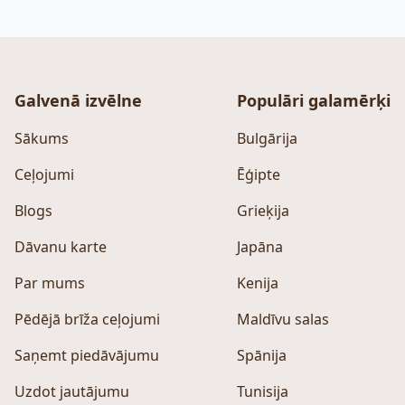
Galvenā izvēlne
Populāri galamērķi
Sākums
Bulgārija
Ceļojumi
Ēģipte
Blogs
Grieķija
Dāvanu karte
Japāna
Par mums
Kenija
Pēdējā brīža ceļojumi
Maldīvu salas
Saņemt piedāvājumu
Spānija
Uzdot jautājumu
Tunisija