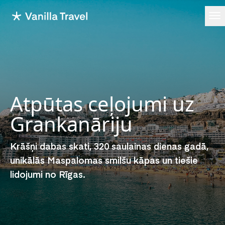
Ope
Atpūtas ceļojumi uz
Grankanāriju
Krāšņi dabas skati, 320 saulainas dienas gadā,
unikālās Maspalomas smilšu kāpas un tiešie
lidojumi no Rīgas.