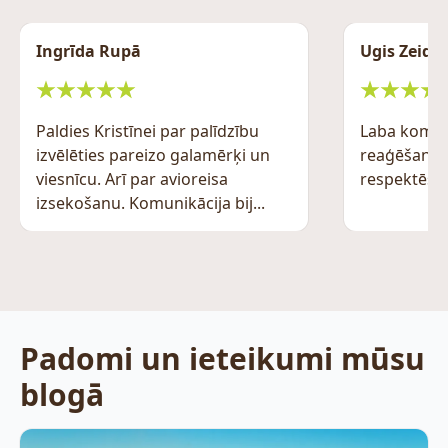
Ingrīda Rupā
Ugis Zeida
Paldies Kristīnei par palīdzību
Laba komuni
izvēlēties pareizo galamērķi un
reaģēšana, 
viesnīcu. Arī par avioreisa
respektēša
izsekošanu. Komunikācija bij...
Padomi un ieteikumi mūsu
blogā