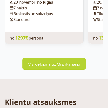
20. novembrī
no Rīgas
20. n
7 naktis
7 nakt
Brokastis un vakariņas
Tikai 
Standard
Stand
1297€
134
no
personai
no
Visi ceļojumi uz Grankanāriju
Klientu atsauksmes