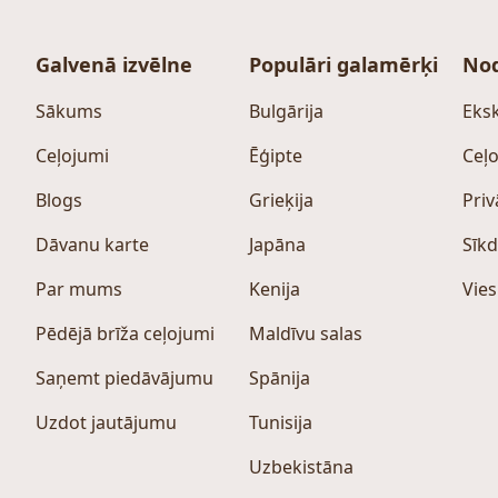
Galvenā izvēlne
Populāri galamērķi
Nod
Sākums
Bulgārija
Eksk
Ceļojumi
Ēģipte
Ceļo
Blogs
Grieķija
Priv
Dāvanu karte
Japāna
Sīkd
Par mums
Kenija
Vies
Pēdējā brīža ceļojumi
Maldīvu salas
Saņemt piedāvājumu
Spānija
Uzdot jautājumu
Tunisija
Uzbekistāna