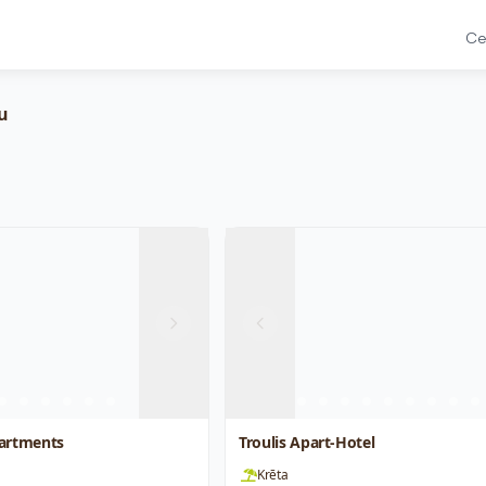
Ce
tu
Next
Previous
artments
Troulis Apart-Hotel
Krēta