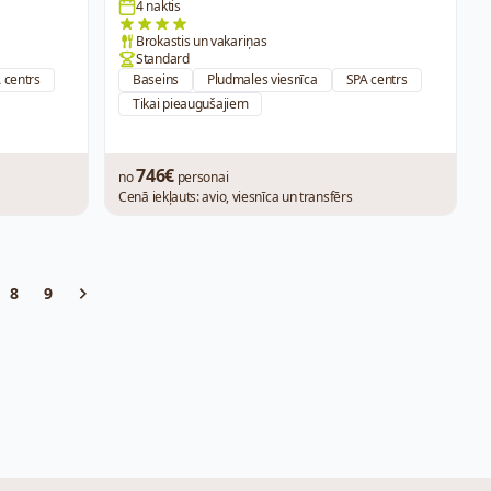
4 naktis
Brokastis un vakariņas
Standard
 centrs
Baseins
Pludmales viesnīca
SPA centrs
Tikai pieaugušajiem
746€
no
personai
Cenā iekļauts: avio, viesnīca un transfērs
8
9