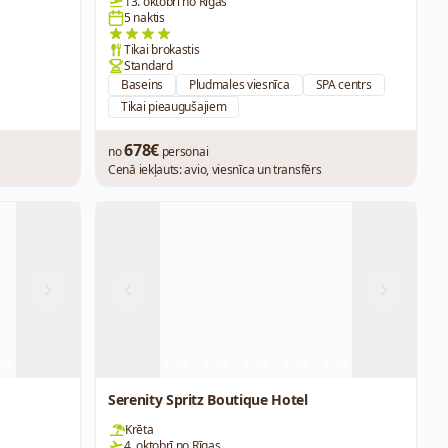
13. oktobrī no Rīgas
5 naktis
Tikai brokastis
Standard
Baseins
Pludmales viesnīca
SPA centrs
Tikai pieaugušajiem
678€
no
personai
Cenā iekļauts: avio, viesnīca un transfērs
Next
Previous
Next
Serenity Spritz Boutique Hotel
Krēta
4. oktobrī no Rīgas