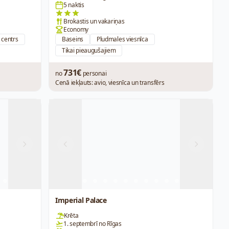
5 naktis
Brokastis un vakariņas
Economy
 centrs
Baseins
Pludmales viesnīca
Tikai pieaugušajiem
731€
no
personai
Cenā iekļauts: avio, viesnīca un transfērs
Next
Previous
Next
Imperial Palace
Krēta
1. septembrī no Rīgas