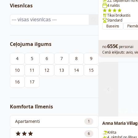
22. septembrī no R
Viesnīcas
4 naktis
Tikai brokastis
Standard
Baseins
Piemē
Ceļojuma ilgums
655€
no
personai
Cenā iekļauts: avio, v
4
5
6
7
8
9
10
11
12
13
14
15
16
17
Previous
Komforta līmenis
Apartamenti
1
Anna Maria Villag
Krēta
6
4. oktobrī no Rīgas