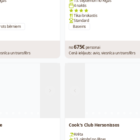
īgas
15. septembrī no Rīgas
4 naktis
Tikai brokastis
Standard
rots bērniem
Baseins
675€
no
personai
iesnīca un transfērs
Cenā iekļauts: avio, viesnīca un transfērs
Next
Previous
e
Cook's Club Hersonissos
Krēta
13. oktobrī no Rīgas