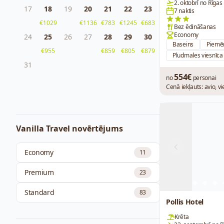
2. oktobrī no Rīgas
17
18
19
20
21
22
23
7 naktis
€1029
€1136
€783
€1245
€683
Bez ēdināšanas
Economy
24
25
26
27
28
29
30
Baseins
Piemē
€955
€859
€805
€879
Pludmales viesnīca
31
554€
no
personai
Cenā iekļauts: avio, v
Vanilla Travel novērtējums
Previous
Economy
11
Premium
23
Standard
83
Pollis Hotel
Krēta