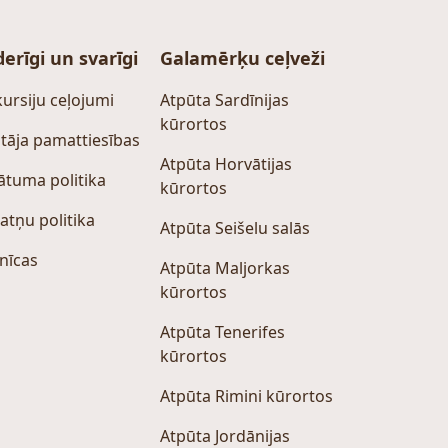
erīgi un svarīgi
Galamērķu ceļveži
ursiju ceļojumi
Atpūta Sardīnijas
kūrortos
tāja pamattiesības
Atpūta Horvātijas
ātuma politika
kūrortos
atņu politika
Atpūta Seišelu salās
nīcas
Atpūta Maljorkas
kūrortos
Atpūta Tenerifes
kūrortos
Atpūta Rimini kūrortos
Atpūta Jordānijas