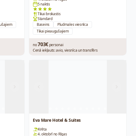
5 naktis
Tikai brokastis
Standard
gušajiem
Baseins
Pludmales viesnīca
Tikai pieaugušajiem
703€
no
personai
Cenā iekļauts: avio, viesnīca un transfērs
Next
Previous
Next
Eva Mare Hotel & Suites
Krēta
4. oktobrī no Rīgas