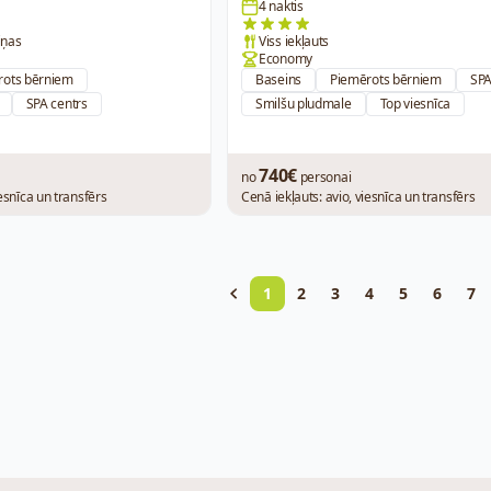
4 naktis
iņas
Viss iekļauts
Economy
rots bērniem
Baseins
Piemērots bērniem
SPA
SPA centrs
Smilšu pludmale
Top viesnīca
740€
no
personai
iesnīca un transfērs
Cenā iekļauts: avio, viesnīca un transfērs
1
2
3
4
5
6
7