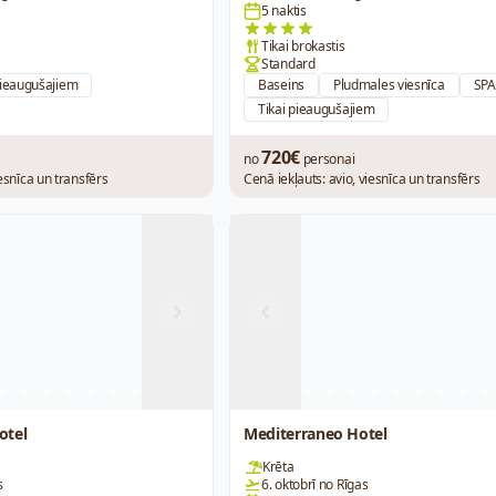
5 naktis
Tikai brokastis
Standard
pieaugušajiem
Baseins
Pludmales viesnīca
SPA
Tikai pieaugušajiem
720€
no
personai
iesnīca un transfērs
Cenā iekļauts: avio, viesnīca un transfērs
Next
Previous
otel
Mediterraneo Hotel
Krēta
s
6. oktobrī no Rīgas