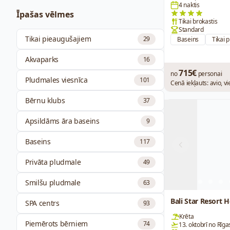
4 naktis
Īpašas vēlmes
Tikai brokastis
Standard
Tikai pieaugušajiem
29
Baseins
Tikai 
Akvaparks
16
715€
no
personai
Pludmales viesnīca
101
Cenā iekļauts: avio, v
Bērnu klubs
37
Apsildāms āra baseins
9
Baseins
117
Previous
Privāta pludmale
49
Smilšu pludmale
63
Bali Star Resort H
SPA centrs
93
Krēta
Piemērots bērniem
74
13. oktobrī no Rīga