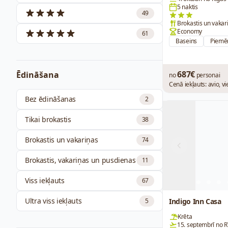
5 naktis
49
Brokastis un vakar
Economy
61
Baseins
Piemē
687€
Ēdināšana
no
personai
Cenā iekļauts: avio, v
Bez ēdināšanas
2
Tikai brokastis
38
Brokastis un vakariņas
74
Previous
Brokastis, vakariņas un pusdienas
11
Viss iekļauts
67
Ultra viss iekļauts
5
Indigo Inn Casa
Krēta
15. septembrī no R