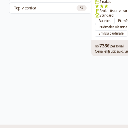
5 naktis
Top viesnīca
57
Brokastis un vakar
Standard
Baseins
Piemē
Pludmales viesnīca
Smilšu pludmale
733€
no
personai
Cenā iekļauts: avio, v