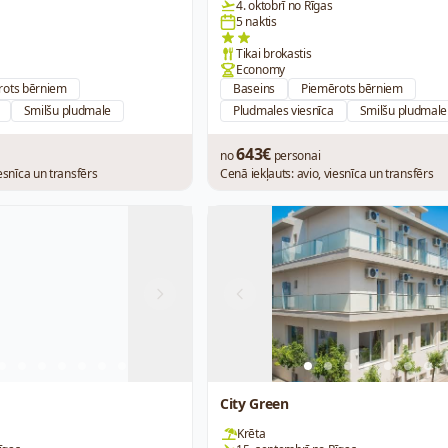
4. oktobrī no Rīgas
5 naktis
Tikai brokastis
Economy
rots bērniem
Baseins
Piemērots bērniem
Smilšu pludmale
Pludmales viesnīca
Smilšu pludmale
643€
no
personai
iesnīca un transfērs
Cenā iekļauts: avio, viesnīca un transfērs
Next
Previous
City Green
Krēta