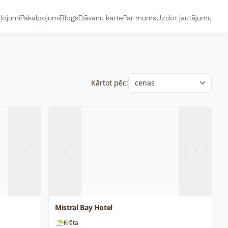
ļojumi
Pakalpojumi
Blogs
Dāvanu karte
Par mums
Uzdot jautājumu
Kārtot pēc:
Next
Previous
Next
Mistral Bay Hotel
Krēta