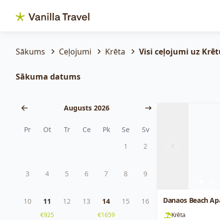
Sākums
Ceļojumi
Krēta
Visi ceļojumi uz Krē
Sākuma datums
Augusts 2026
Pr
Ot
Tr
Ce
Pk
Se
Sv
1
2
Previous
3
4
5
6
7
8
9
Danaos Beach Ap
10
11
12
13
14
15
16
€925
€1659
Krēta