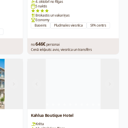
4. oktobrī no Rīgas
5 naktis
Brokastis un vakariņas
Economy
Baseins
Pludmales viesnīca
SPA centrs
646€
no
personai
Cenā iekļauts: avio, viesnīca un transfērs
Next
Previous
Next
Kahlua Boutique Hotel
Krēta