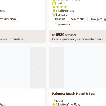
5 naktis
iņas
Tikai brokastis
Standard
rots bērniem
Baseins
SPA centrs
Tikai pieau
Top viesnīca
698€
no
personai
iesnīca un transfērs
Cenā iekļauts: avio, viesnīca un transfērs
Next
Previous
Palmera Beach Hotel & Spa
Krēta
īgas
13. oktobrī no Rīgas