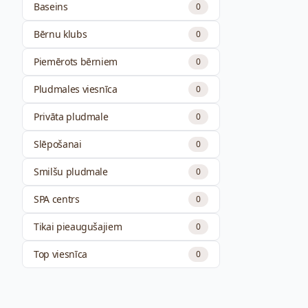
Baseins
0
Bērnu klubs
0
Piemērots bērniem
0
Pludmales viesnīca
0
Privāta pludmale
0
Slēpošanai
0
Smilšu pludmale
0
SPA centrs
0
Tikai pieaugušajiem
0
Top viesnīca
0