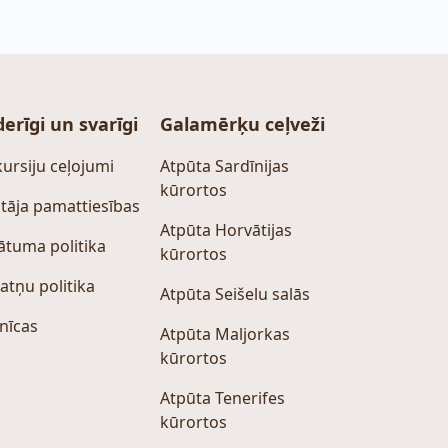
erīgi un svarīgi
Galamērķu ceļveži
ursiju ceļojumi
Atpūta Sardīnijas
kūrortos
tāja pamattiesības
Atpūta Horvātijas
ātuma politika
kūrortos
atņu politika
Atpūta Seišelu salās
nīcas
Atpūta Maljorkas
kūrortos
Atpūta Tenerifes
kūrortos