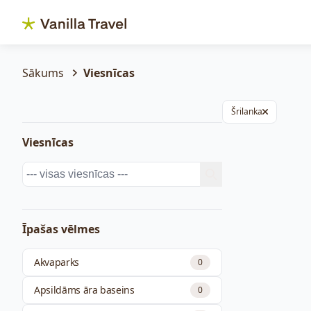
Sākums
Viesnīcas
Šrilanka
Viesnīcas
Īpašas vēlmes
Akvaparks
0
Apsildāms āra baseins
0