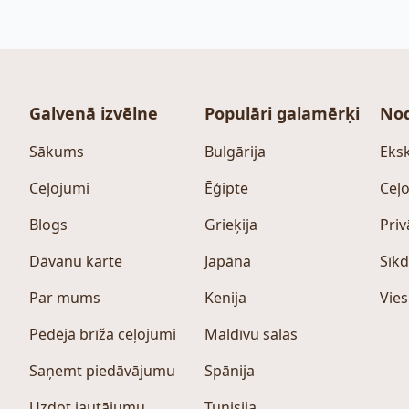
Galvenā izvēlne
Populāri galamērķi
Nod
Sākums
Bulgārija
Eksk
Ceļojumi
Ēģipte
Ceļo
Blogs
Grieķija
Priv
Dāvanu karte
Japāna
Sīkd
Par mums
Kenija
Vies
Pēdējā brīža ceļojumi
Maldīvu salas
Saņemt piedāvājumu
Spānija
Uzdot jautājumu
Tunisija