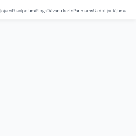
ļojumi
Pakalpojumi
Blogs
Dāvanu karte
Par mums
Uzdot jautājumu