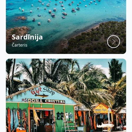
Sardīnija
Čarteris