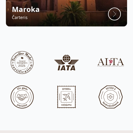
Maroka
Čarteris