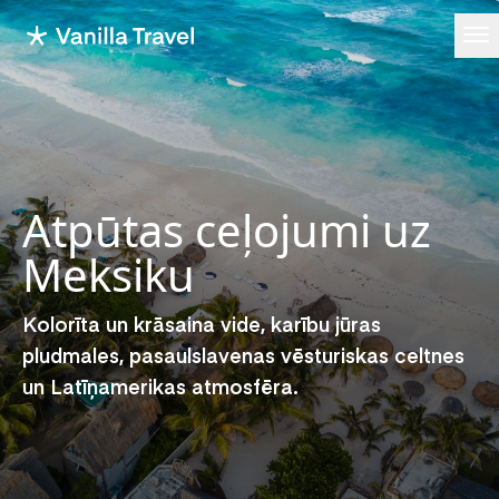
Ope
Atpūtas ceļojumi uz
Meksiku
Kolorīta un krāsaina vide, karību jūras
pludmales, pasaulslavenas vēsturiskas celtnes
un Latīņamerikas atmosfēra.