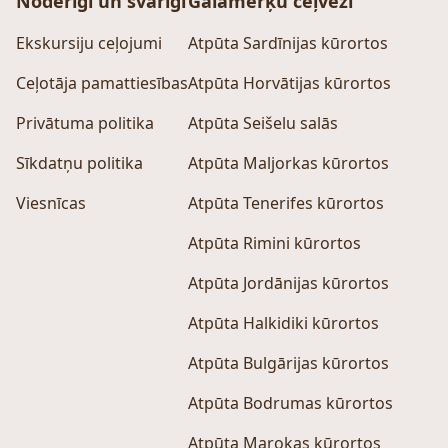
Noderīgi un svarīgi
Galamērķu ceļveži
Ekskursiju ceļojumi
Atpūta Sardīnijas kūrortos
Ceļotāja pamattiesības
Atpūta Horvātijas kūrortos
Privātuma politika
Atpūta Seišelu salās
Sīkdatņu politika
Atpūta Maljorkas kūrortos
Viesnīcas
Atpūta Tenerifes kūrortos
Atpūta Rimini kūrortos
Atpūta Jordānijas kūrortos
Atpūta Halkidiki kūrortos
Atpūta Bulgārijas kūrortos
Atpūta Bodrumas kūrortos
Atpūta Marokas kūrortos