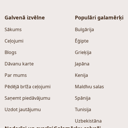
Galvenā izvēlne
Populāri galamērķi
Sākums
Bulgārija
Ceļojumi
Ēģipte
Blogs
Grieķija
Dāvanu karte
Japāna
Par mums
Kenija
Pēdējā brīža ceļojumi
Maldīvu salas
Saņemt piedāvājumu
Spānija
Uzdot jautājumu
Tunisija
Uzbekistāna