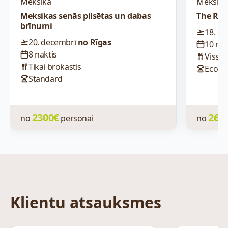
Meksika
Meksik
Meksikas senās pilsētas un dabas
The Ree
brīnumi
18. d
20. decembrī
no Rīgas
10 nak
8 naktis
Viss i
Tikai brokastis
Econ
Standard
2300€
262
no
personai
no
Klientu atsauksmes