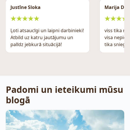
Justīne Sloka
Marija Deg
Ļoti atsaucīgi un laipni darbinieki!
viss tika no
Atbild uz katru jautājumu un
visa nepiec
palīdz jebkurā situācijā!
tika sniegta
Padomi un ieteikumi mūsu
blogā