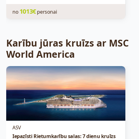
1013€
no
personai
Karību jūras kruīzs ar MSC
World America
ASV
Iepazīsti Rietumkarību salas: 7 dienu kruīzs