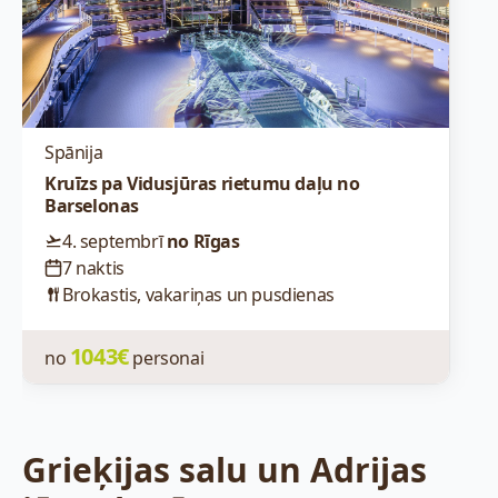
Spānija
Kruīzs pa Vidusjūras rietumu daļu no
Barselonas
4. septembrī
no Rīgas
7 naktis
Brokastis, vakariņas un pusdienas
1043€
no
personai
Grieķijas salu un Adrijas