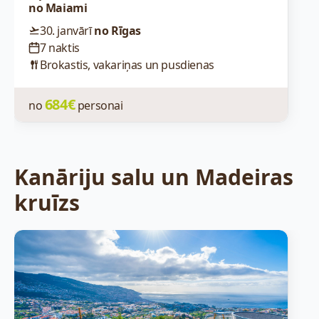
no Maiami
30. janvārī
no Rīgas
7 naktis
Brokastis, vakariņas un pusdienas
684€
no
personai
Kanāriju salu un Madeiras
kruīzs