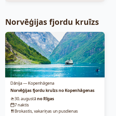
Norvēģijas fjordu kruīzs
Dānija — Kopenhāgena
Norvēģijas fjordu kruīzs no Kopenhāgenas
30. augustā
no Rīgas
7 naktis
Brokastis, vakariņas un pusdienas