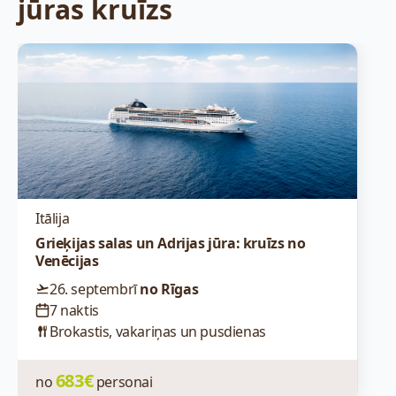
jūras kruīzs
Itālija
Grieķijas salas un Adrijas jūra: kruīzs no
Venēcijas
26. septembrī
no Rīgas
7 naktis
Brokastis, vakariņas un pusdienas
683€
no
personai