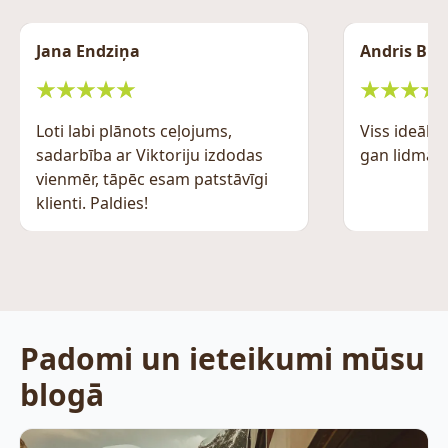
Jana Endziņa
Andris Bru
Loti labi plānots ceļojums,
Viss ideāli.
sadarbība ar Viktoriju izdodas
gan lidmaši
vienmēr, tāpēc esam patstāvīgi
klienti. Paldies!
Padomi un ieteikumi mūsu
blogā