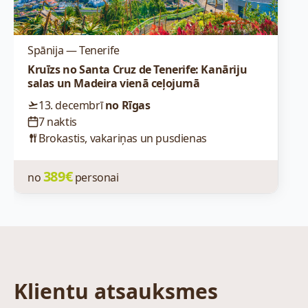
Spānija — Tenerife
Kruīzs no Santa Cruz de Tenerife: Kanāriju
salas un Madeira vienā ceļojumā
13. decembrī
no Rīgas
7 naktis
Brokastis, vakariņas un pusdienas
389€
no
personai
Klientu atsauksmes