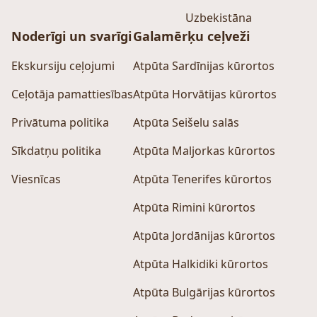
Uzbekistāna
Noderīgi un svarīgi
Galamērķu ceļveži
Ekskursiju ceļojumi
Atpūta Sardīnijas kūrortos
Ceļotāja pamattiesības
Atpūta Horvātijas kūrortos
Privātuma politika
Atpūta Seišelu salās
Sīkdatņu politika
Atpūta Maljorkas kūrortos
Viesnīcas
Atpūta Tenerifes kūrortos
Atpūta Rimini kūrortos
Atpūta Jordānijas kūrortos
Atpūta Halkidiki kūrortos
Atpūta Bulgārijas kūrortos