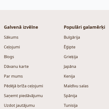
Galvenā izvēlne
Populāri galamērķi
Sākums
Bulgārija
Ceļojumi
Ēģipte
Blogs
Grieķija
Dāvanu karte
Japāna
Par mums
Kenija
Pēdējā brīža ceļojumi
Maldīvu salas
Saņemt piedāvājumu
Spānija
Uzdot jautājumu
Tunisija