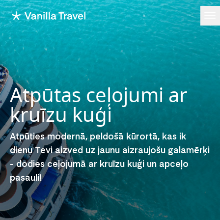
Ope
Atpūtas ceļojumi ar
kruīzu kuģi
Atpūties modernā, peldošā kūrortā, kas ik
dienu Tevi aizved uz jaunu aizraujošu galamērķi
- dodies ceļojumā ar kruīzu kuģi un apceļo
pasauli!