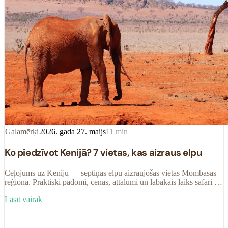
Galamērķi
2026. gada 27. maijs
11
min
Ko piedzīvot Kenijā? 7 vietas, kas aizraus elpu
Ceļojums uz Keniju — septiņas elpu aizraujošas vietas Mombasas
reģionā. Praktiski padomi, cenas, attālumi un labākais laiks safari un
pludmales atpūtai.
Lasīt vairāk