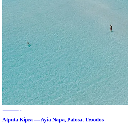
Galamērķi
Atpūta Kiprā — Ayia Napa, Pafosa, Troodos