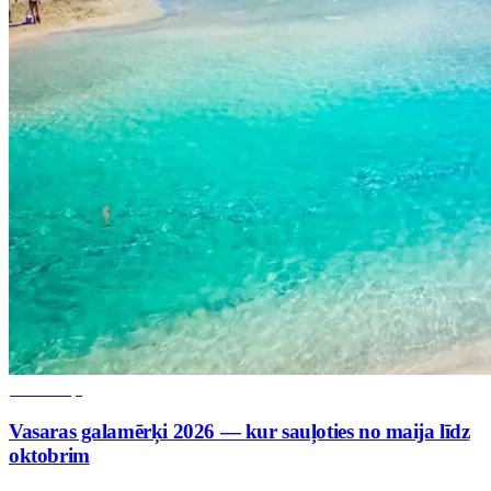
Galamērķi
Vasaras galamērķi 2026 — kur sauļoties no maija līdz
oktobrim