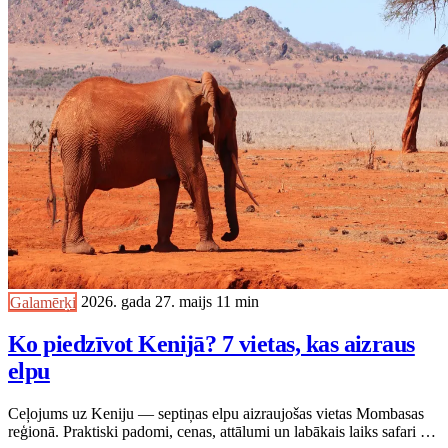
Galamērķi
2026. gada 27. maijs
11 min
Ko piedzīvot Kenijā? 7 vietas, kas aizraus
elpu
Ceļojums uz Keniju — septiņas elpu aizraujošas vietas Mombasas
reģionā. Praktiski padomi, cenas, attālumi un labākais laiks safari un