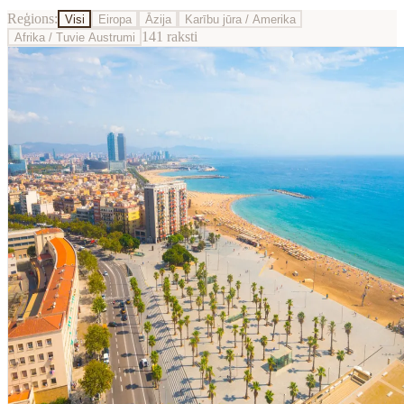
Reģions:
Visi
Eiropa
Āzija
Karību jūra / Amerika
141
raksti
Afrika / Tuvie Austrumi