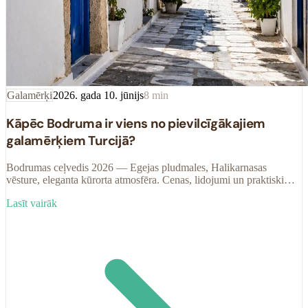
Galamērķi
2026. gada 10. jūnijs
8
min
Kāpēc Bodruma ir viens no pievilcīgākajiem
galamērķiem Turcijā?
Bodrumas ceļvedis 2026 — Egejas pludmales, Halikarnasas
vēsture, eleganta kūrorta atmosfēra. Cenas, lidojumi un praktiski
padomi ceļotājam no Latvijas.
Lasīt vairāk