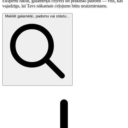
Ekspertu raksti, galamērķu ceļveži un praktiski padomi — viss, kas
vajadzīgs, lai Tavs nākamais ceļojums būtu neaizmirstams.
Meklēt galamērķi, padomu vai stāstu...