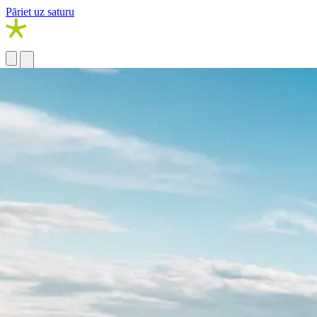
Pāriet uz saturu
Blogs
Galamērķi
Mēs iesakām
Kruīzi
Padomi
Podkāsts
Stāsti