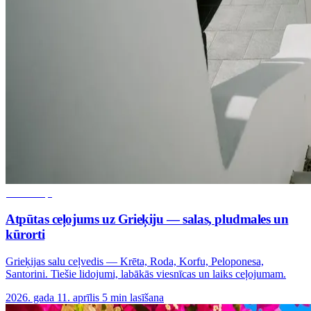
Galamērķi
Atpūtas ceļojums uz Grieķiju — salas, pludmales un
kūrorti
Grieķijas salu ceļvedis — Krēta, Roda, Korfu, Peloponesa,
Santorini. Tiešie lidojumi, labākās viesnīcas un laiks ceļojumam.
2026. gada 11. aprīlis
5 min lasīšana