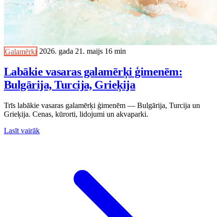
Galamērķi
2026. gada 21. maijs
16 min
Labākie vasaras galamērķi ģimenēm:
Bulgārija, Turcija, Grieķija
Trīs labākie vasaras galamērķi ģimenēm — Bulgārija, Turcija un
Grieķija. Cenas, kūrorti, lidojumi un akvaparki.
Lasīt vairāk