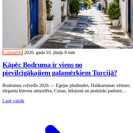
Galamērķi
2026. gada 10. jūnijs
8 min
Kāpēc Bodruma ir viens no
pievilcīgākajiem galamērķiem Turcijā?
Bodrumas ceļvedis 2026 — Egejas pludmales, Halikarnasas vēsture,
eleganta kūrorta atmosfēra. Cenas, lidojumi un praktiski padomi
ceļotājam no Latvijas.
Lasīt vairāk