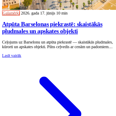
Galamērķi
2026. gada 17. jūnijs
10 min
Atpūta Barselonas piekrastē: skaistākās
pludmales un apskates objekti
Ceļojums uz Barselonu un atpūta piekrastē — skaistākās pludmales,
kūrorti un apskates objekti. Pilns ceļvedis ar cenām un padomiem
2026. gadam.
Lasīt vairāk