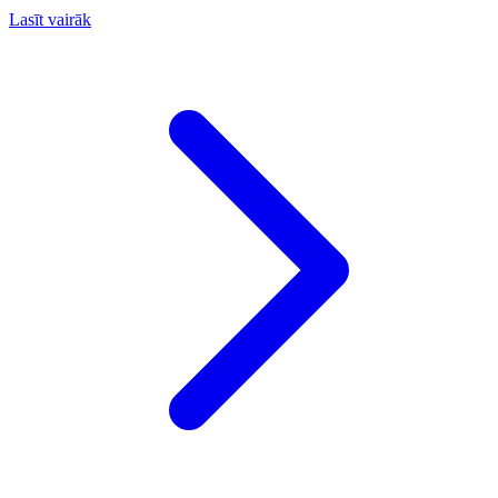
pludmales atpūtai.
Lasīt vairāk